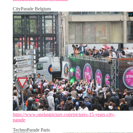
CityParade Belgium
https://www.onelastpicture.com/pictures-15-years-city-
parade
TechnoParade Paris