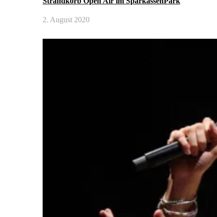
Strandkorb Open Air im SparkassenPark
2. August 2020