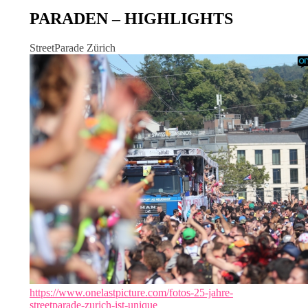
PARADEN – HIGHLIGHTS
StreetParade Zürich
https://www.onelastpicture.com/fotos-25-jahre-
streetparade-zurich-ist-unique