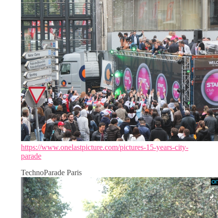
https://www.onelastpicture.com/pictures-15-years-city-
parade
TechnoParade Paris