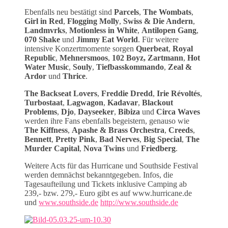
Ebenfalls neu bestätigt sind
Parcels
,
The Wombats
,
Girl in Red
,
Flogging Molly
,
Swiss & Die Andern
,
Landmvrks
,
Motionless in White
,
Antilopen Gang
,
070 Shake
und
Jimmy Eat World
. Für weitere
intensive Konzertmomente sorgen
Querbeat
,
Royal
Republic
,
Mehnersmoos
,
102 Boyz, Zartmann
,
Hot
Water Music
,
Souly
,
Tiefbasskommando
,
Zeal &
Ardor
und
Thrice
.
The Backseat Lovers
,
Freddie Dredd
,
Irie Révoltés
,
Turbostaat
,
Lagwagon
,
Kadavar
,
Blackout
Problems
,
Djo
,
Dayseeker
,
Bibiza
und
Circa Waves
werden ihre Fans ebenfalls begeistern, genauso wie
The Kiffness
,
Apashe & Brass Orchestra
,
Creeds
,
Bennett
,
Pretty Pink
,
Bad Nerves
,
Big Special
,
The
Murder Capital
,
Nova Twins
und
Friedberg
.
Weitere Acts für das Hurricane und Southside Festival
werden demnächst bekanntgegeben. Infos, die
Tagesaufteilung und Tickets inklusive Camping ab
239,- bzw. 279,- Euro gibt es auf www.hurricane.de
und
www.southside.de
http://www.southside.de