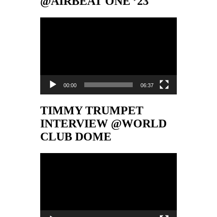
@AIRBEAT ONE ’23
Video-
Player
00:00
06:37
TIMMY TRUMPET
INTERVIEW @WORLD
CLUB DOME
Video-
Player