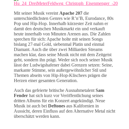
Mit seiner Musik vereint
Apache 207
die
unterschiedlichsten Genres wie R’n’B, Eurodance, 80s
Pop und Hip-Hop. Innerhalb kürzester Zeit nahm er
damit den deutschen Musikmarkt ein und verkauft
heute innerhalb von Minuten Arenen aus. Die Zahlen
sprechen für sich: Apache holte mit seinen Songs
bislang 27-mal Gold, siebenmal Platin und einmal
Diamant. Auch die über zwei Milliarden Streams
machen klar, dass seine Musik nicht mit dem Zeitgeist
geht, sondern ihn prägt. Weder sich noch seiner Musik
lässt der Ludwigshafener dabei Grenzen setzen: Seine,
markante Stimme, sein außergewöhnlicher Stil und
Themen abseits von Hip-Hop-Klischees prägen die
Herzen einer gesamten Generation.
Auch das gefeierte britische Ausnahmetalent
Sam
Fender
hat sich kurz vor Veröffentlichung seines
dritten Albums für ein Konzert angekündigt. Neue
Musik ist auch bei
Deftones
aus Kalifornien in
Aussicht, deren Einfluss auf den Alternative Metal nicht
überschätzt werden kann.