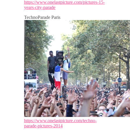
https://www.onelastpicture.com/pictures-15-
years-city-parade
TechnoParade Paris
https://www.onelastpicture.com/techno-
parade-pictures-2014