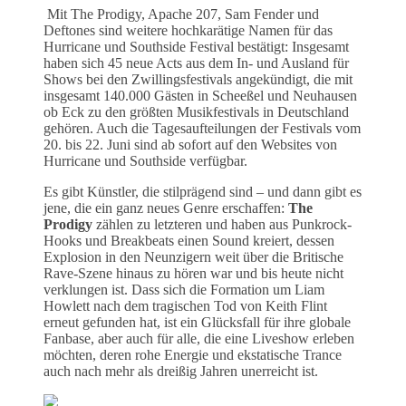
Mit The Prodigy, Apache 207, Sam Fender und
Deftones sind weitere hochkarätige Namen für das
Hurricane und Southside Festival bestätigt: Insgesamt
haben sich 45 neue Acts aus dem In- und Ausland für
Shows bei den Zwillingsfestivals angekündigt, die mit
insgesamt 140.000 Gästen in Scheeßel und Neuhausen
ob Eck zu den größten Musikfestivals in Deutschland
gehören. Auch die Tagesaufteilungen der Festivals vom
20. bis 22. Juni sind ab sofort auf den Websites von
Hurricane und Southside verfügbar.
Es gibt Künstler, die stilprägend sind – und dann gibt es
jene, die ein ganz neues Genre erschaffen:
The
Prodigy
zählen zu letzteren und haben aus Punkrock-
Hooks und Breakbeats einen Sound kreiert, dessen
Explosion in den Neunzigern weit über die Britische
Rave-Szene hinaus zu hören war und bis heute nicht
verklungen ist. Dass sich die Formation um Liam
Howlett nach dem tragischen Tod von Keith Flint
erneut gefunden hat, ist ein Glücksfall für ihre globale
Fanbase, aber auch für alle, die eine Liveshow erleben
möchten, deren rohe Energie und ekstatische Trance
auch nach mehr als dreißig Jahren unerreicht ist.