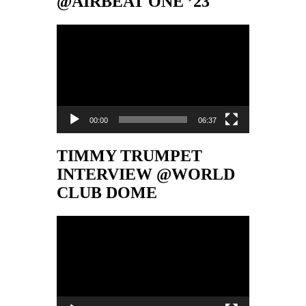
@AIRBEAT ONE ’23
Video-
Player
00:00
06:37
TIMMY TRUMPET
INTERVIEW @WORLD
CLUB DOME
Video-
Player