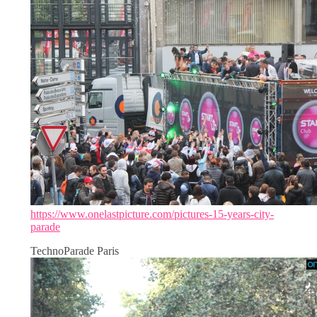
https://www.onelastpicture.com/pictures-15-years-city-
parade
TechnoParade Paris