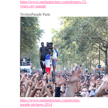
https://www.onelastpicture.com/pictures-15-
years-city-parade
TechnoParade Paris
https://www.onelastpicture.com/techno-
parade-pictures-2014