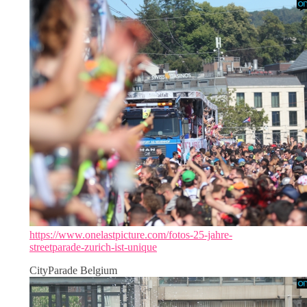
https://www.onelastpicture.com/fotos-25-jahre-
streetparade-zurich-ist-unique
CityParade Belgium