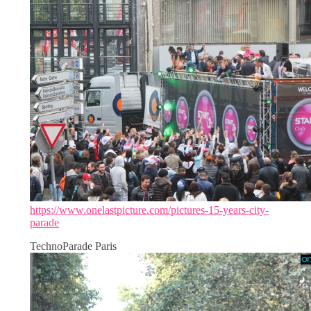
https://www.onelastpicture.com/pictures-15-years-city-
parade
TechnoParade Paris