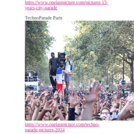
https://www.onelastpicture.com/pictures-15-
years-city-parade
TechnoParade Paris
https://www.onelastpicture.com/techno-
parade-pictures-2014