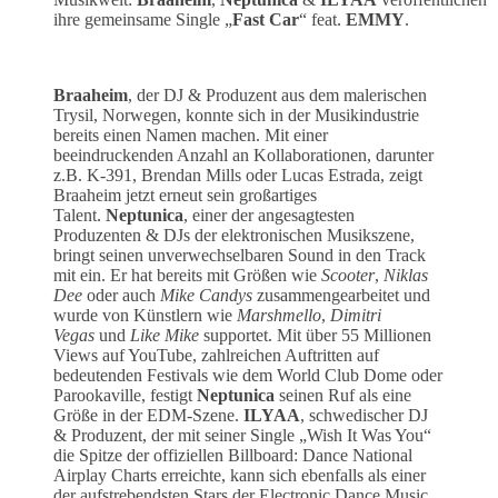
ihre gemeinsame Single „
Fast Car
“ feat.
EMMY
.
Braaheim
, der DJ & Produzent aus dem malerischen
Trysil, Norwegen, konnte sich in der Musikindustrie
bereits einen Namen machen. Mit einer
beeindruckenden Anzahl an Kollaborationen, darunter
z.B. K-391, Brendan Mills oder Lucas Estrada, zeigt
Braaheim jetzt erneut sein großartiges
Talent.
Neptunica
, einer der angesagtesten
Produzenten & DJs der elektronischen Musikszene,
bringt seinen unverwechselbaren Sound in den Track
mit ein. Er hat bereits mit Größen wie
Scooter
,
Niklas
Dee
oder auch
Mike Candys
zusammengearbeitet und
wurde von Künstlern wie
Marshmello
,
Dimitri
Vegas
und
Like Mike
supportet. Mit über 55 Millionen
Views auf YouTube, zahlreichen Auftritten auf
bedeutenden Festivals wie dem World Club Dome oder
Parookaville, festigt
Neptunica
seinen Ruf als eine
Größe in der EDM-Szene.
ILYAA
, schwedischer DJ
& Produzent, der mit seiner Single „Wish It Was You“
die Spitze der offiziellen Billboard: Dance National
Airplay Charts erreichte, kann sich ebenfalls als einer
der aufstrebendsten Stars der Electronic Dance Music