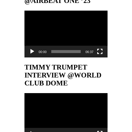
@AIRBEAT ONE ’23
Video-
Player
00:00
06:37
TIMMY TRUMPET
INTERVIEW @WORLD
CLUB DOME
Video-
Player