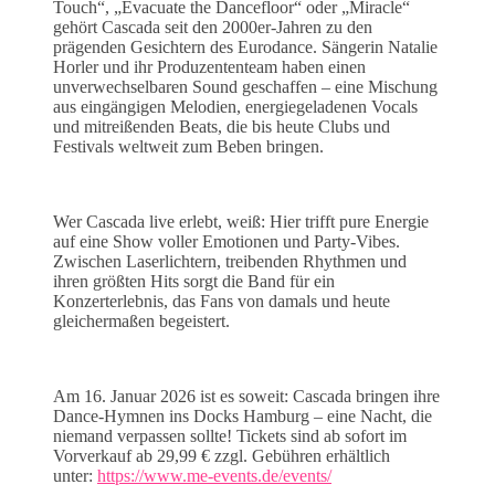
Touch“, „Evacuate the Dancefloor“ oder „Miracle“
gehört Cascada seit den 2000er-Jahren zu den
prägenden Gesichtern des Eurodance. Sängerin Natalie
Horler und ihr Produzententeam haben einen
unverwechselbaren Sound geschaffen – eine Mischung
aus eingängigen Melodien, energiegeladenen Vocals
und mitreißenden Beats, die bis heute Clubs und
Festivals weltweit zum Beben bringen.
Wer Cascada live erlebt, weiß: Hier trifft pure Energie
auf eine Show voller Emotionen und Party-Vibes.
Zwischen Laserlichtern, treibenden Rhythmen und
ihren größten Hits sorgt die Band für ein
Konzerterlebnis, das Fans von damals und heute
gleichermaßen begeistert.
Am 16. Januar 2026 ist es soweit: Cascada bringen ihre
Dance-Hymnen ins Docks Hamburg – eine Nacht, die
niemand verpassen sollte! Tickets sind ab sofort im
Vorverkauf ab 29,99 € zzgl. Gebühren erhältlich
unter:
https://www.me-events.de/events/