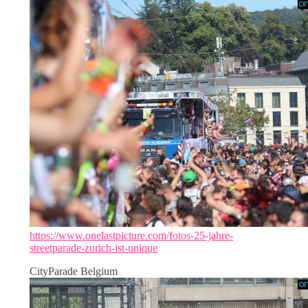
https://www.onelastpicture.com/fotos-25-jahre-
streetparade-zurich-ist-unique
CityParade Belgium