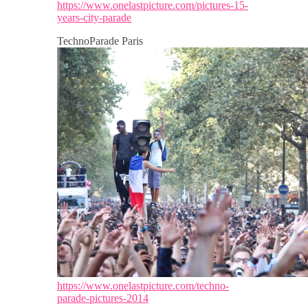
https://www.onelastpicture.com/pictures-15-
years-city-parade
TechnoParade Paris
https://www.onelastpicture.com/techno-
parade-pictures-2014