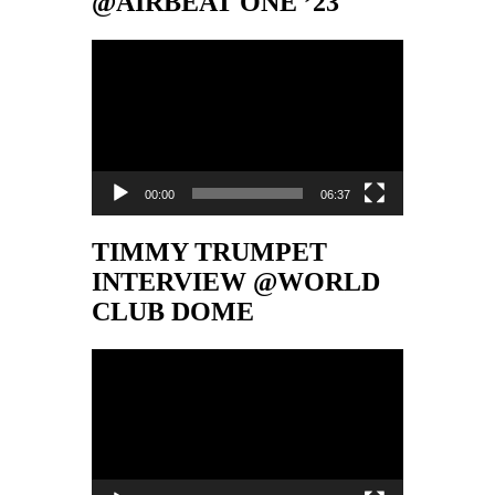
@AIRBEAT ONE ’23
Video-
Player
00:00
06:37
TIMMY TRUMPET
INTERVIEW @WORLD
CLUB DOME
Video-
Player