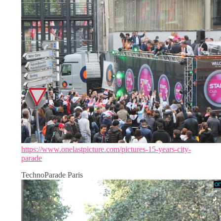
https://www.onelastpicture.com/pictures-15-years-city-
parade
TechnoParade Paris