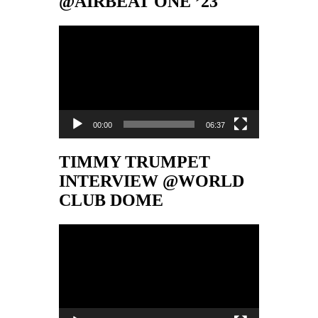
@AIRBEAT ONE ’23
Video-
Player
00:00
06:37
TIMMY TRUMPET
INTERVIEW @WORLD
CLUB DOME
Video-
Player