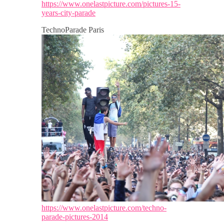
https://www.onelastpicture.com/pictures-15-
years-city-parade
TechnoParade Paris
https://www.onelastpicture.com/techno-
parade-pictures-2014