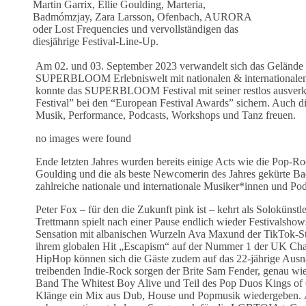
Martin Garrix, Ellie Goulding, Marteria,
Badmómzjay, Zara Larsson, Ofenbach, AURORA
oder Lost Frequencies und vervollständigen das
diesjährige Festival-Line-Up.
Am 02. und 03. September 2023 verwandelt sich das Gelände 
SUPERBLOOM Erlebniswelt mit nationalen & internationalen K
konnte das SUPERBLOOM Festival mit seiner restlos ausverkau
Festival” bei den “European Festival Awards” sichern. Auch die
Musik, Performance, Podcasts, Workshops und Tanz freuen.
no images were found
Ende letzten Jahres wurden bereits einige Acts wie die Pop-R
Goulding und die als beste Newcomerin des Jahres gekürte
zahlreiche nationale und internationale Musiker*innen und Po
Peter Fox – für den die Zukunft pink ist – kehrt als Soloküns
Trettmann spielt nach einer Pause endlich wieder Festiva
Sensation mit albanischen Wurzeln Ava Maxund der TikTok-St
ihrem globalen Hit „Escapism“ auf der Nummer 1 der UK Charts 
HipHop können sich die Gäste zudem auf das 22-jährige Ausna
treibenden Indie-Rock sorgen der Brite Sam Fender, genau w
Band The Whitest Boy Alive und Teil des Pop Duos Kings of 
Klänge ein Mix aus Dub, House und Popmusik wiedergeben. Au