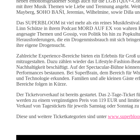
neben emotionsgeladener Songs auch für die LGBTQIA+-Communi
mit ihrer Musik Themen wie Liebe und Trennung angeht. Wei
Mayberg, $OHO BAŃI, Jeremias, Wilhelmine, sowie Dilla
Das SUPERBLOOM ist viel mehr als ein reines Musikfestival. 
Linn Schütze in ihrem Podcast MORD AUF EX von wahren Krim
angesagte Themen und Gossip, von Politik bis hin zu Popkul
Herausforderungen, die ein Drogenmissbrauch mit sich bringe
ihre eigene Drogensucht.
Zahlreiche Experience-Bereiche bieten ein Erlebnis für Groß u
mitzugestalten. Dazu zählen wieder das Lifestyle-Fashion-Bea
Nachhaltigkeit beschäftigt. Auf der Spectacular-Bühne können
Performances bestaunen. Bei SuperBrain, dem Bereich für Wiss
und Technologie erkunden. Familien und alle kleinen Gäste er
Bereiche folgen in Kürze.
Der Ticketvorverkauf ist bereits gestartet. Das 2-Tage-Ticket 
werden zu einem vergünstigten Preis von 119 EUR und limitier
Verkauf von Tagestickets für jeweils Samstag oder Sonntag z
Diese und weitere Ticketkategorien sind unter
www.superbloo