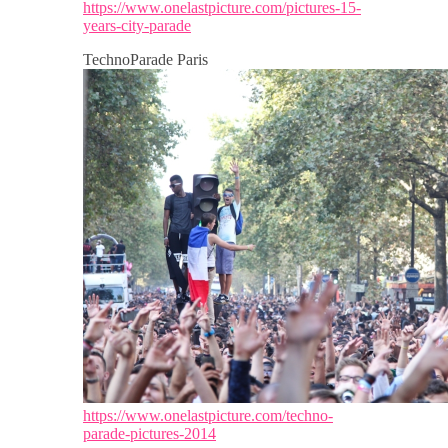
https://www.onelastpicture.com/pictures-15-
years-city-parade
TechnoParade Paris
https://www.onelastpicture.com/techno-
parade-pictures-2014