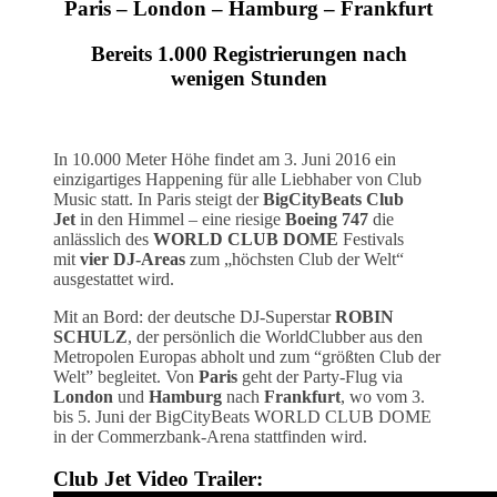
Paris – London – Hamburg – Frankfurt
Bereits 1.000 Registrierungen nach
wenigen Stunden
In 10.000 Meter Höhe findet am 3. Juni 2016 ein
einzigartiges Happening für alle Liebhaber von Club
Music statt. In Paris steigt der
BigCityBeats Club
Jet
in den Himmel – eine riesige
Boeing 747
die
anlässlich des
WORLD CLUB DOME
Festivals
mit
vier DJ-Areas
zum „höchsten Club der Welt“
ausgestattet wird.
Mit an Bord: der deutsche DJ-Superstar
ROBIN
SCHULZ
, der persönlich die WorldClubber aus den
Metropolen Europas abholt und zum “größten Club der
Welt” begleitet. Von
Paris
geht der Party-Flug via
London
und
Hamburg
nach
Frankfurt
, wo vom 3.
bis 5. Juni der BigCityBeats WORLD CLUB DOME
in der Commerzbank-Arena stattfinden wird.
Club Jet Video Trailer: