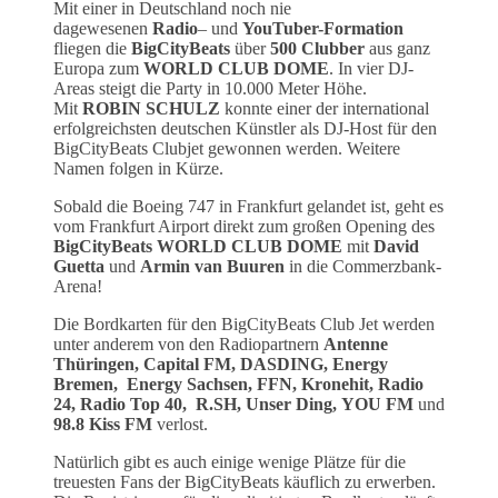
Mit einer in Deutschland noch nie
dagewesenen
Radio
– und
YouTuber-Formation
fliegen die
BigCityBeats
über
500 Clubber
aus ganz
Europa zum
WORLD CLUB DOME
. In vier DJ-
Areas steigt die Party in 10.000 Meter Höhe.
Mit
ROBIN SCHULZ
konnte einer der international
erfolgreichsten deutschen Künstler als DJ-Host für den
BigCityBeats Clubjet gewonnen werden. Weitere
Namen folgen in Kürze.
Sobald die Boeing 747 in Frankfurt gelandet ist, geht es
vom Frankfurt Airport direkt zum großen Opening des
BigCityBeats WORLD CLUB DOME
mit
David
Guetta
und
Armin van Buuren
in die Commerzbank-
Arena!
Die Bordkarten für den BigCityBeats Club Jet werden
unter anderem von den Radiopartnern
Antenne
Thüringen, Capital FM, DASDING, Energy
Bremen, Energy Sachsen, FFN, Kronehit, Radio
24, Radio Top 40, R.SH, Unser Ding, YOU FM
und
98.8 Kiss FM
verlost.
Natürlich gibt es auch einige wenige Plätze für die
treuesten Fans der BigCityBeats käuflich zu erwerben.