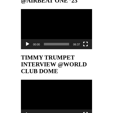
@AIRBEAT ONE ’23
Video-
Player
00:00
06:37
TIMMY TRUMPET
INTERVIEW @WORLD
CLUB DOME
Video-
Player