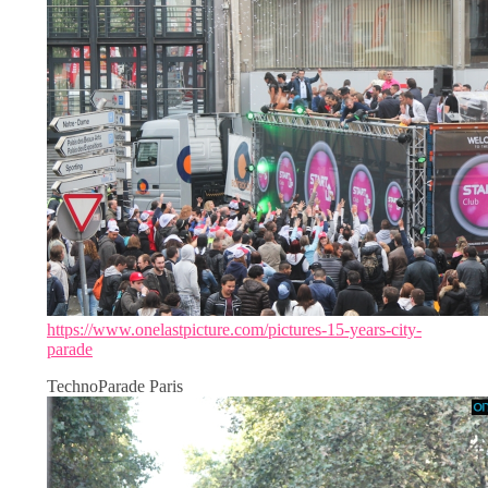
https://www.onelastpicture.com/pictures-15-years-city-
parade
TechnoParade Paris