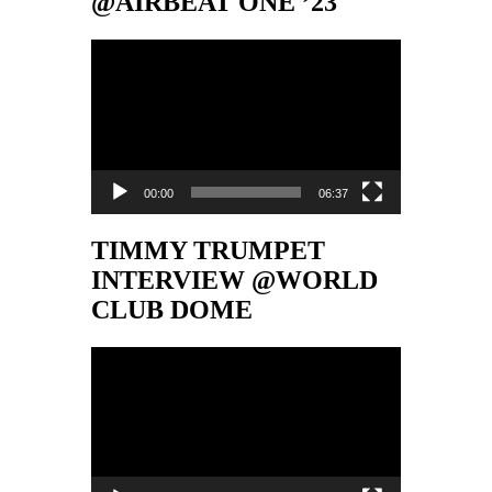
@AIRBEAT ONE ’23
Video-
Player
00:00
06:37
TIMMY TRUMPET
INTERVIEW @WORLD
CLUB DOME
Video-
Player