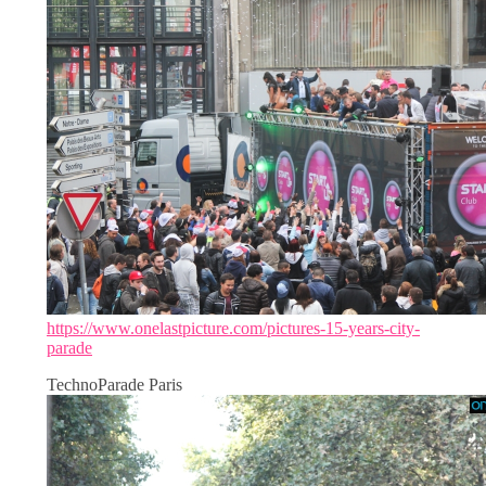
https://www.onelastpicture.com/pictures-15-years-city-
parade
TechnoParade Paris