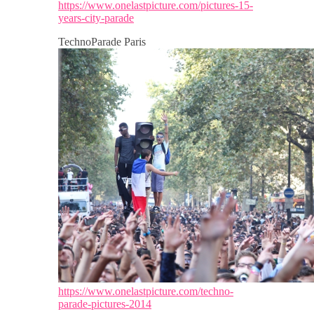
https://www.onelastpicture.com/pictures-15-
years-city-parade
TechnoParade Paris
https://www.onelastpicture.com/techno-
parade-pictures-2014