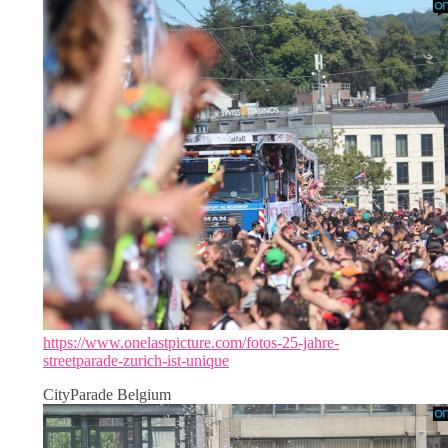
https://www.onelastpicture.com/fotos-25-jahre-
streetparade-zurich-ist-unique
CityParade Belgium