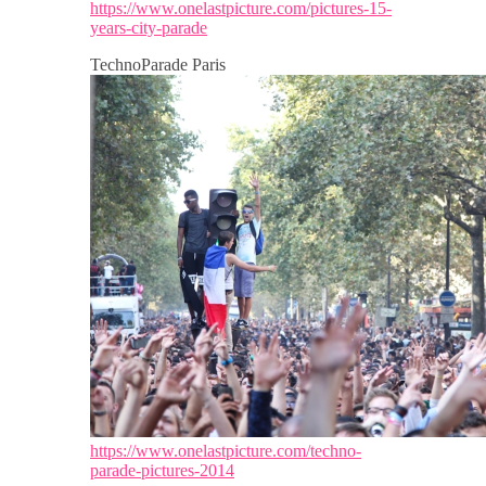
https://www.onelastpicture.com/pictures-15-
years-city-parade
TechnoParade Paris
https://www.onelastpicture.com/techno-
parade-pictures-2014