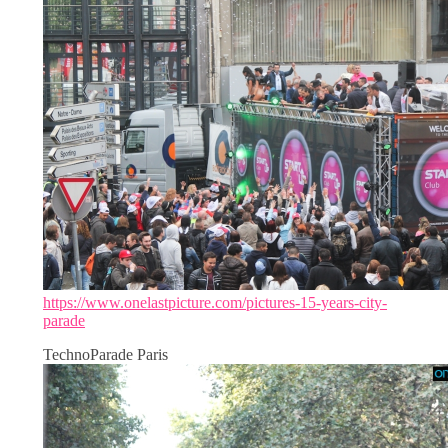
https://www.onelastpicture.com/pictures-15-years-city-
parade
TechnoParade Paris