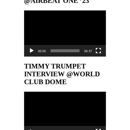
@AIRBEAT ONE ’23
Video-
Player
00:00
06:37
TIMMY TRUMPET
INTERVIEW @WORLD
CLUB DOME
Video-
Player