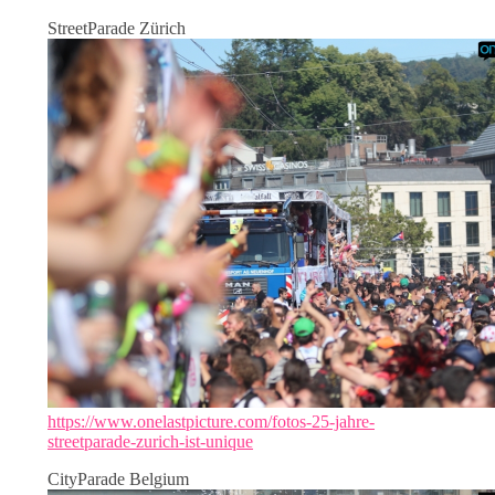
StreetParade Zürich
https://www.onelastpicture.com/fotos-25-jahre-
streetparade-zurich-ist-unique
CityParade Belgium