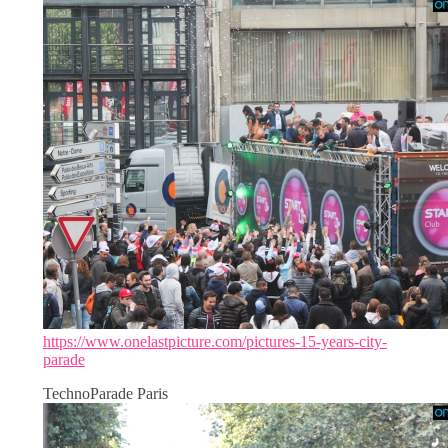
https://www.onelastpicture.com/pictures-15-years-city-
parade
TechnoParade Paris