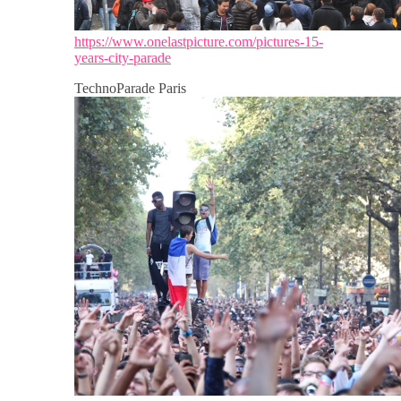
https://www.onelastpicture.com/pictures-15-
years-city-parade
TechnoParade Paris