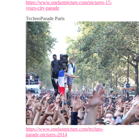
https://www.onelastpicture.com/pictures-15-
years-city-parade
TechnoParade Paris
https://www.onelastpicture.com/techno-
parade-pictures-2014