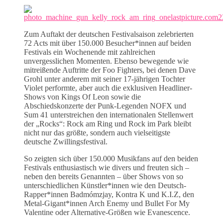
Zum Auftakt der deutschen Festivalsaison zelebrierten
72 Acts mit über 150.000 Besucher*innen auf beiden
Festivals ein Wochenende mit zahlreichen
unvergesslichen Momenten. Ebenso bewegende wie
mitreißende Auftritte der Foo Fighters, bei denen Dave
Grohl unter anderem mit seiner 17-jährigen Tochter
Violet performte, aber auch die exklusiven Headliner-
Shows von Kings Of Leon sowie die
Abschiedskonzerte der Punk-Legenden NOFX und
Sum 41 unterstreichen den internationalen Stellenwert
der „Rocks“: Rock am Ring und Rock im Park bleibt
nicht nur das größte, sondern auch vielseitigste
deutsche Zwillingsfestival.
So zeigten sich über 150.000 Musikfans auf den beiden
Festivals enthusiastisch wie divers und freuten sich –
neben den bereits Genannten – über Shows von so
unterschiedlichen Künstler*innen wie den Deutsch-
Rapper*innen Badmómzjay, Kontra K und K.I.Z, den
Metal-Gigant*innen Arch Enemy und Bullet For My
Valentine oder Alternative-Größen wie Evanescence.