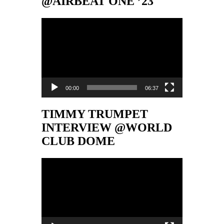
@AIRBEAT ONE ’23
Video-
Player
00:00
06:37
TIMMY TRUMPET
INTERVIEW @WORLD
CLUB DOME
Video-
Player