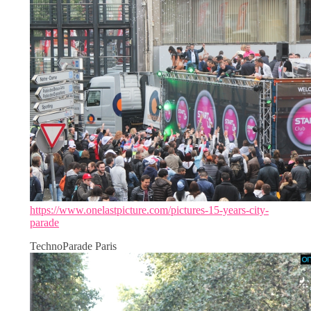
https://www.onelastpicture.com/pictures-15-years-city-
parade
TechnoParade Paris