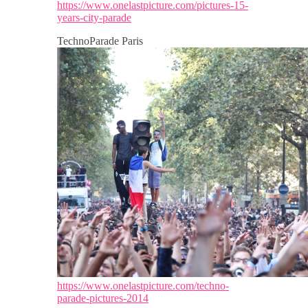
https://www.onelastpicture.com/pictures-15-
years-city-parade
TechnoParade Paris
https://www.onelastpicture.com/techno-
parade-pictures-2014