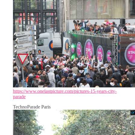
https://www.onelastpicture.com/pictures-15-years-city-
parade
TechnoParade Paris