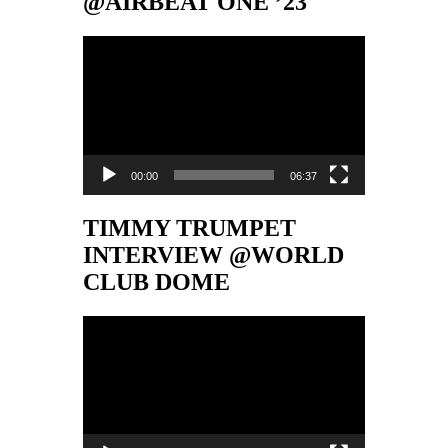
@AIRBEAT ONE ’23
Video-
Player
00:00
06:37
TIMMY TRUMPET
INTERVIEW @WORLD
CLUB DOME
Video-
Player