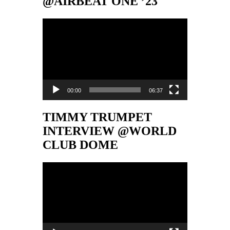
@AIRBEAT ONE ’23
Video-
Player
00:00
06:37
TIMMY TRUMPET
INTERVIEW @WORLD
CLUB DOME
Video-
Player