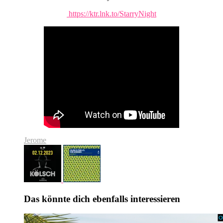
https://ktr.lnk.to/StarryNight
Jerome
Das könnte dich ebenfalls interessieren