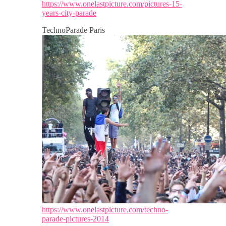
https://www.onelastpicture.com/pictures-15-
years-city-parade
TechnoParade Paris
https://www.onelastpicture.com/techno-
parade-pictures-2014