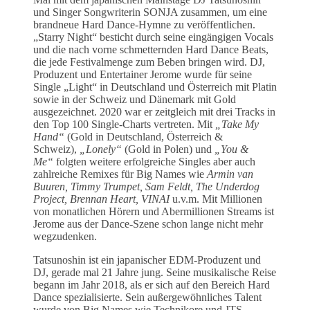
und Singer Songwriterin SONJA zusammen, um eine
brandneue Hard Dance-Hymne zu veröffentlichen.
„Starry Night“ besticht durch seine eingängigen Vocals
und die nach vorne schmetternden Hard Dance Beats,
die jede Festivalmenge zum Beben bringen wird. DJ,
Produzent und Entertainer Jerome wurde für seine
Single „Light“ in Deutschland und Österreich mit Platin
sowie in der Schweiz und Dänemark mit Gold
ausgezeichnet. 2020 war er zeitgleich mit drei Tracks in
den Top 100 Single-Charts vertreten. Mit
„Take My
Hand“
(Gold in Deutschland, Österreich &
Schweiz),
„Lonely“
(Gold in Polen) und
„You &
Me“
folgten weitere erfolgreiche Singles aber auch
zahlreiche Remixes für Big Names wie
Armin van
Buuren, Timmy Trumpet, Sam Feldt, The Underdog
Project, Brennan Heart, VINAI
u.v.m. Mit Millionen
von monatlichen Hörern und Abermillionen Streams ist
Jerome aus der Dance-Szene schon lange nicht mehr
wegzudenken.
Tatsunoshin ist ein japanischer EDM-Produzent und
DJ, gerade mal 21 Jahre jung. Seine musikalische Reise
begann im Jahr 2018, als er sich auf den Bereich Hard
Dance spezialisierte. Sein außergewöhnliches Talent
wurde von Big Names wie Technikore und JTS