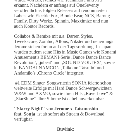
erkannt. Nachdem er anfangs auf OneSeventy
veröffentlichte, folgten Releases auf renommierten
Labels wie Electric Fox, Bionic Bear, NCS, Barong
Family, Dirty Workz, Spinnin, Maxximize und nun
auch Kontor Records.
Collabos & Remixe mit u.a. Darren Styles,
Tweekacore, Zombic, Alfons, Nikster und neuerdings
Jerome stehen fortan auf der Tagesordnung. In Japan
wurden zudem seine Hits in Music Games wie Konami
Amusement’s BEMANI-Serie ‚Dance Dance Dance
Revolution‘, ‚jubeat‘ und ‚SOUND VOLTEX‘, sowie
in BANDAI NAMCO’s ‚Taiko no Tatsujin‘ und
Andamilo’s ‚Chrono Circle‘ integriert.
#1 EDM Singer, Songwriterin SONJA feierte schon
weltweite Erfolge mit Hard Dance Schwergewichten
W&W und AXMO, sowie ihren Hits „Rave Love“ &
„StarShine“. Ihre Stimme ist dabei unverkennbar.
´´Starry Night´´
von
Jerome x Tatsunoshin
feat.
Sonja
ist ab sofort als Stream & Download
verfügbar.
Buylink: