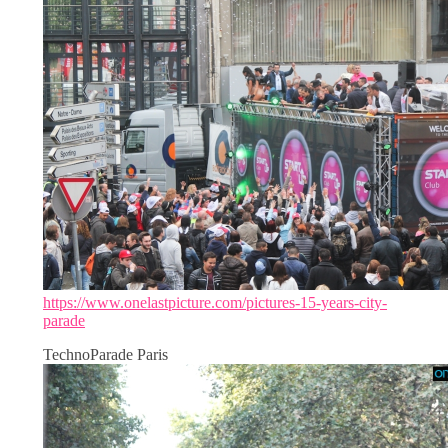
https://www.onelastpicture.com/pictures-15-years-city-
parade
TechnoParade Paris