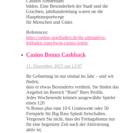
Casinos Amsterdam
bilden. Eine Besonderheit der Stadt sind die
Grachten, jahrhundertelang waren sie die
Haupttransportwege
für Menschen und Güter.
References:
https://online-spielhallen.de/ihr-ultimativer-
leitfaden-zum-bwin-casino-login/
Casino Bonus Cashback
21. Dezember 2025 um 12:07
Ihr Geburtstag ist nur einmal im Jahr – und wir
finden,
dass er etwas Besonderes verdient. Sie finden das
Angebot im Bereich “Boni” Ihres Profils.
Jedes Wochenende können ausgewählte Spieler
einen 120
% Bonus plus eine 10 € Gratiswette oder 50
Freispiele für Big Bass Splash freischalten.
Vergessen Sie nicht, dass der Freitagsbonus nur
für eine begrenzte Zeit nach der Aktivierung
aktiv ist,