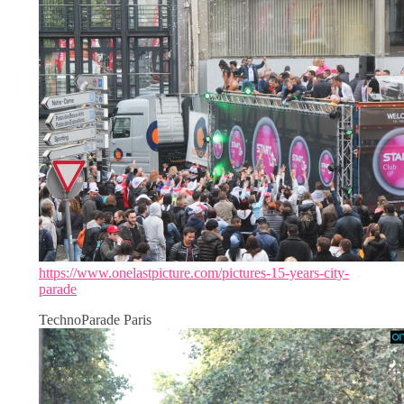
https://www.onelastpicture.com/pictures-15-years-city-
parade
TechnoParade Paris