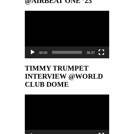
@AIRBEAT ONE ’23
Video-
Player
00:00
06:37
TIMMY TRUMPET
INTERVIEW @WORLD
CLUB DOME
Video-
Player