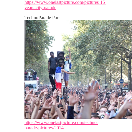
https://www.onelastpicture.com/pictures-15-
years-city-parade
TechnoParade Paris
https://www.onelastpicture.com/techno-
parade-pictures-2014