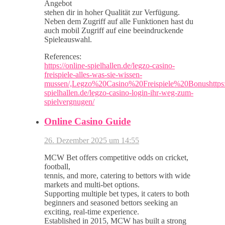
Angebot
stehen dir in hoher Qualität zur Verfügung.
Neben dem Zugriff auf alle Funktionen hast du
auch mobil Zugriff auf eine beeindruckende
Spieleauswahl.
References:
https://online-spielhallen.de/legzo-casino-
freispiele-alles-was-sie-wissen-
mussen/,Legzo%20Casino%20Freispiele%20Bonushttps:/
spielhallen.de/legzo-casino-login-ihr-weg-zum-
spielvergnugen/
Online Casino Guide
26. Dezember 2025 um 14:55
MCW Bet offers competitive odds on cricket,
football,
tennis, and more, catering to bettors with wide
markets and multi-bet options.
Supporting multiple bet types, it caters to both
beginners and seasoned bettors seeking an
exciting, real-time experience.
Established in 2015, MCW has built a strong