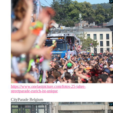
https://www.onelastpicture.com/fotos-25-jahre-
streetparade-zurich-ist-unique
CityParade Belgium