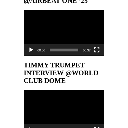
@AIRBEAT ONE ’23
Video-
Player
00:00
06:37
TIMMY TRUMPET
INTERVIEW @WORLD
CLUB DOME
Video-
Player