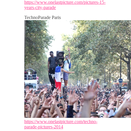
https://www.onelastpicture.com/pictures-15-
years-city-parade
TechnoParade Paris
https://www.onelastpicture.com/techno-
parade-pictures-2014