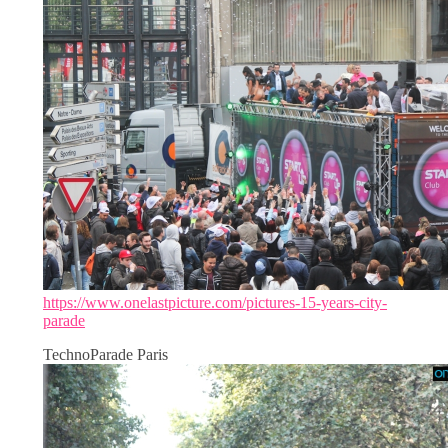
https://www.onelastpicture.com/pictures-15-years-city-
parade
TechnoParade Paris