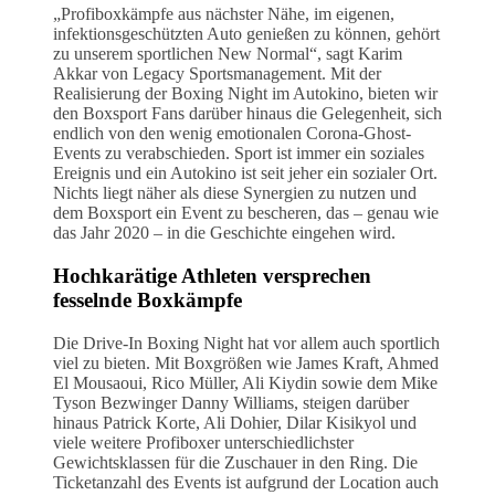
„Profiboxkämpfe aus nächster Nähe, im eigenen,
infektionsgeschützten Auto genießen zu können, gehört
zu unserem sportlichen New Normal“, sagt Karim
Akkar von Legacy Sportsmanagement. Mit der
Realisierung der Boxing Night im Autokino, bieten wir
den Boxsport Fans darüber hinaus die Gelegenheit, sich
endlich von den wenig emotionalen Corona-Ghost-
Events zu verabschieden. Sport ist immer ein soziales
Ereignis und ein Autokino ist seit jeher ein sozialer Ort.
Nichts liegt näher als diese Synergien zu nutzen und
dem Boxsport ein Event zu bescheren, das – genau wie
das Jahr 2020 – in die Geschichte eingehen wird.
Hochkarätige Athleten versprechen
fesselnde Boxkämpfe
Die Drive-In Boxing Night hat vor allem auch sportlich
viel zu bieten. Mit Boxgrößen wie James Kraft, Ahmed
El Mousaoui, Rico Müller, Ali Kiydin sowie dem Mike
Tyson Bezwinger Danny Williams, steigen darüber
hinaus Patrick Korte, Ali Dohier, Dilar Kisikyol und
viele weitere Profiboxer unterschiedlichster
Gewichtsklassen für die Zuschauer in den Ring. Die
Ticketanzahl des Events ist aufgrund der Location auch