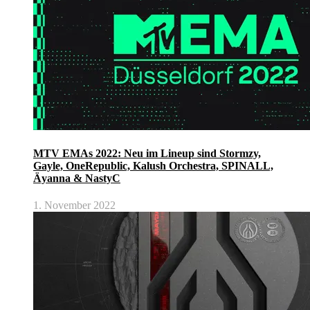
MTV EMAs 2022: Neu im Lineup sind Stormzy,
Gayle, OneRepublic, Kalush Orchestra, SPINALL,
Äyanna & NastyC
1. November 2022