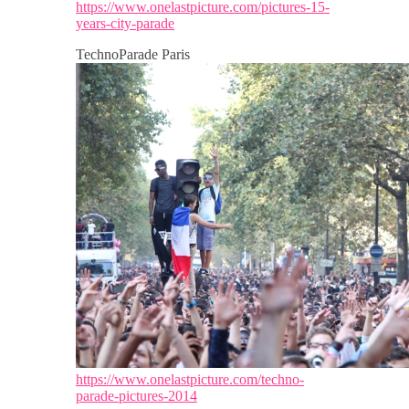
https://www.onelastpicture.com/pictures-15-
years-city-parade
TechnoParade Paris
https://www.onelastpicture.com/techno-
parade-pictures-2014