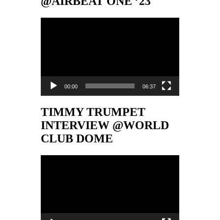
@AIRBEAT ONE ’23
Video-
Player
00:00
06:37
TIMMY TRUMPET
INTERVIEW @WORLD
CLUB DOME
Video-
Player