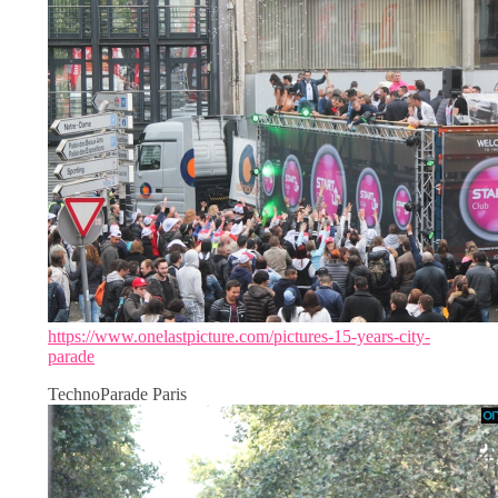
https://www.onelastpicture.com/pictures-15-years-city-
parade
TechnoParade Paris