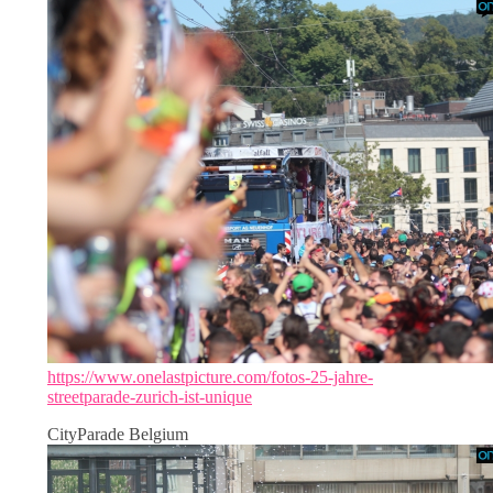
https://www.onelastpicture.com/fotos-25-jahre-
streetparade-zurich-ist-unique
CityParade Belgium