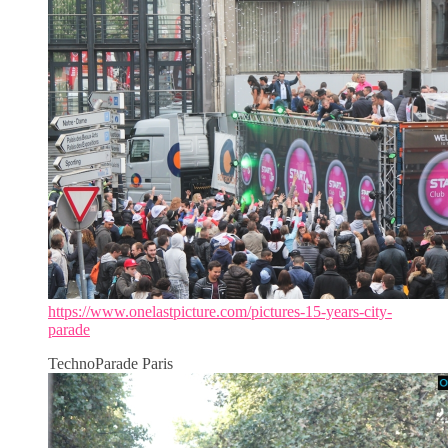
https://www.onelastpicture.com/pictures-15-years-city-
parade
TechnoParade Paris