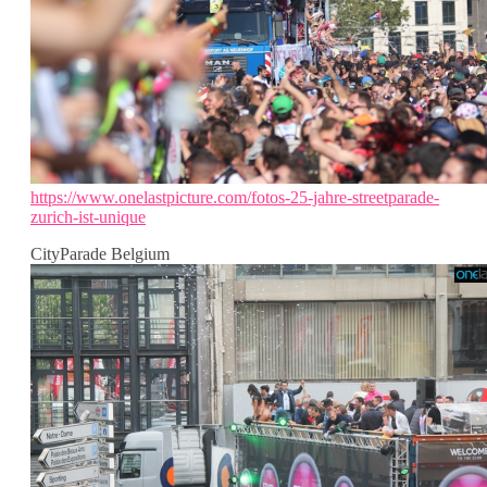
https://www.onelastpicture.com/fotos-25-jahre-streetparade-
zurich-ist-unique
CityParade Belgium