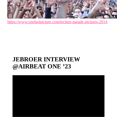
https://www.onelastpicture.com/techno-parade-pictures-2014
JEBROER INTERVIEW
@AIRBEAT ONE ’23
Video-
Player