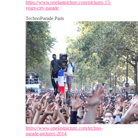
https://www.onelastpicture.com/pictures-15-
years-city-parade
TechnoParade Paris
https://www.onelastpicture.com/techno-
parade-pictures-2014