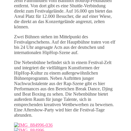
zehn Fahrminuten vom Bahnhof Bottrop-Feldhausen
entfernt. Von dort gibt es eine Shuttle-Verbindung
direkt zum Festivalgelände. Auf 16.000 qm bietet das
Areal Platz für 12.000 Besucher, die auf einer Wiese,
die direkt an das Konzertgelände angrenzt, zelten
können.
Zwei Bühnen stehen im Mittelpunkt des
Festivalgeschehens. Auf der Hauptbühne traten von elf
bis 24 Uhr angesagte Acts aus der deutschen und
internationalen HipHop-Szene auf.
Die Nebenbühne befindet sich in einem Festival-Zelt
und integriert die vielfältigen Kunstformen der
HipHop-Kultur zu einem außergewöhnlichen
Bühnenprogramm. Neben Auftritten junger
Nachwuchstalente aus der Rap-Szene gibt es hier
Performances aus den Bereichen Break Dance, Djing
und Beat Boxing zu sehen. Die Nebenbühne bietet
außerdem Raum für junge Talente, sich in
entsprechenden kreativen Wettbewerben zu beweisen.
Eine Aftershow-Party wird hier die Festival-Tage
abrunden.