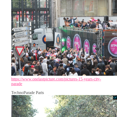
https://www.onelastpicture.com/pictures-15-years-city-
parade
TechnoParade Paris