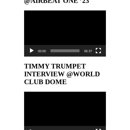
@AIRBEAT ONE ’23
Video-
Player
00:00
06:37
TIMMY TRUMPET
INTERVIEW @WORLD
CLUB DOME
Video-
Player