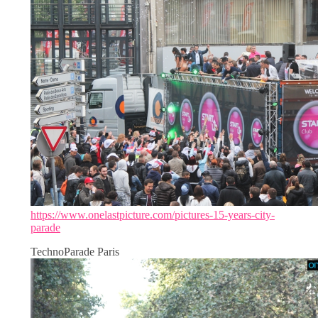
https://www.onelastpicture.com/pictures-15-years-city-
parade
TechnoParade Paris