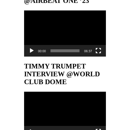
@AIRBEAT ONE ’23
Video-
Player
00:00
06:37
TIMMY TRUMPET
INTERVIEW @WORLD
CLUB DOME
Video-
Player