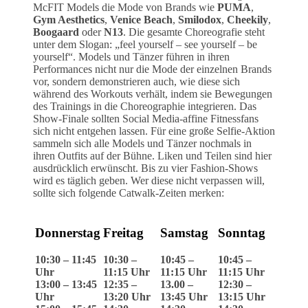
McFIT Models die Mode von Brands wie
PUMA
,
Gym Aesthetics
,
Venice Beach
,
Smilodox
,
Cheekily
,
Boogaard
oder
N13
. Die gesamte Choreografie steht
unter dem Slogan: „feel yourself – see yourself – be
yourself“. Models und Tänzer führen in ihren
Performances nicht nur die Mode der einzelnen Brands
vor, sondern demonstrieren auch, wie diese sich
während des Workouts verhält, indem sie Bewegungen
des Trainings in die Choreographie integrieren. Das
Show-Finale sollten Social Media-affine Fitnessfans
sich nicht entgehen lassen. Für eine große Selfie-Aktion
sammeln sich alle Models und Tänzer nochmals in
ihren Outfits auf der Bühne. Liken und Teilen sind hier
ausdrücklich erwünscht. Bis zu vier Fashion-Shows
wird es täglich geben. Wer diese nicht verpassen will,
sollte sich folgende Catwalk-Zeiten merken:
Donnerstag
Freitag
Samstag
Sonntag
10:30 – 11:45
10:30 –
10:45 –
10:45 –
Uhr
11:15 Uhr
11:15 Uhr
11:15 Uhr
13:00 – 13:45
12:35 –
13.00 –
12:30 –
Uhr
13:20 Uhr
13:45 Uhr
13:15 Uhr