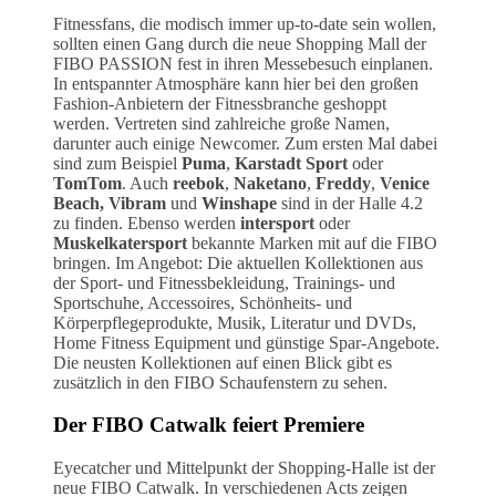
Fitnessfans, die modisch immer up-to-date sein wollen,
sollten einen Gang durch die neue Shopping Mall der
FIBO PASSION fest in ihren Messebesuch einplanen.
In entspannter Atmosphäre kann hier bei den großen
Fashion-Anbietern der Fitnessbranche geshoppt
werden. Vertreten sind zahlreiche große Namen,
darunter auch einige Newcomer. Zum ersten Mal dabei
sind zum Beispiel
Puma
,
Karstadt
Sport
oder
TomTom
. Auch
reebok
,
Naketano
,
Freddy
,
Venice
Beach, Vibram
und
Winshape
sind in der Halle 4.2
zu finden. Ebenso werden
intersport
oder
Muskelkatersport
bekannte Marken mit auf die FIBO
bringen. Im Angebot: Die aktuellen Kollektionen aus
der Sport- und Fitnessbekleidung, Trainings- und
Sportschuhe, Accessoires, Schönheits- und
Körperpflegeprodukte, Musik, Literatur und DVDs,
Home Fitness Equipment und günstige Spar-Angebote.
Die neusten Kollektionen auf einen Blick gibt es
zusätzlich in den FIBO Schaufenstern zu sehen.
Der FIBO Catwalk feiert Premiere
Eyecatcher und Mittelpunkt der Shopping-Halle ist der
neue FIBO Catwalk. In verschiedenen Acts zeigen