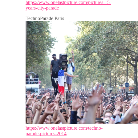
https://www.onelastpicture.com/pictures-15-
years-city-parade
TechnoParade Paris
https://www.onelastpicture.com/techno-
parade-pictures-2014