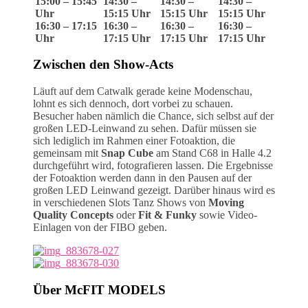
15:00 – 15:45
14:30 –
14:30 –
14:30 –
Uhr
15:15 Uhr
15:15 Uhr
15:15 Uhr
16:30 – 17:15
16:30 –
16:30 –
16:30 –
Uhr
17:15 Uhr
17:15 Uhr
17:15 Uhr
Zwischen den Show-Acts
Läuft auf dem Catwalk gerade keine Modenschau,
lohnt es sich dennoch, dort vorbei zu schauen.
Besucher haben nämlich die Chance, sich selbst auf der
großen LED-Leinwand zu sehen. Dafür müssen sie
sich lediglich im Rahmen einer Fotoaktion, die
gemeinsam mit
Snap Cube
am Stand C68 in Halle 4.2
durchgeführt wird, fotografieren lassen. Die Ergebnisse
der Fotoaktion werden dann in den Pausen auf der
großen LED Leinwand gezeigt. Darüber hinaus wird es
in verschiedenen Slots Tanz Shows von
Moving
Quality Concepts
oder
Fit & Funky
sowie Video-
Einlagen von der FIBO geben.
Über McFIT MODELS