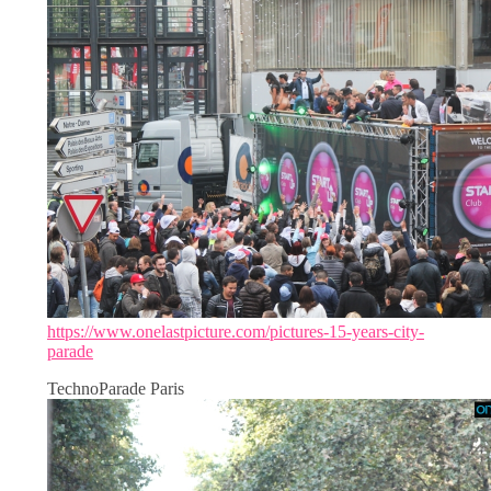
https://www.onelastpicture.com/pictures-15-years-city-
parade
TechnoParade Paris