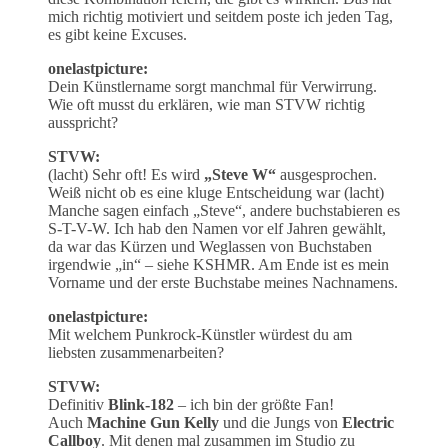
mich richtig motiviert und seitdem poste ich jeden Tag,
es gibt keine Excuses.
onelastpicture:
Dein Künstlername sorgt manchmal für Verwirrung.
Wie oft musst du erklären, wie man STVW richtig
ausspricht?
STVW:
(lacht) Sehr oft! Es wird
„Steve W“
ausgesprochen.
Weiß nicht ob es eine kluge Entscheidung war (lacht)
Manche sagen einfach „Steve“, andere buchstabieren es
S-T-V-W. Ich hab den Namen vor elf Jahren gewählt,
da war das Kürzen und Weglassen von Buchstaben
irgendwie „in“ – siehe KSHMR. Am Ende ist es mein
Vorname und der erste Buchstabe meines Nachnamens.
onelastpicture:
Mit welchem Punkrock-Künstler würdest du am
liebsten zusammenarbeiten?
STVW:
Definitiv
Blink-182
– ich bin der größte Fan!
Auch
Machine Gun Kelly
und die Jungs von
Electric
Callboy
. Mit denen mal zusammen im Studio zu