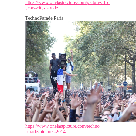
https://www.onelastpicture.com/pictures-15-
years-city-parade
TechnoParade Paris
https://www.onelastpicture.com/techno-
parade-pictures-2014