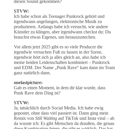
diesen Sound gekommen?
STVW:
Ich habe schon als Teenager Punkrock gehört und
irgendwann angefangen, elektronische Musik zu
produzieren. Anfangs habe ich versucht, wie andere
Künstler zu klingen, aber irgendwann checkst du: Du
brauchst etwas Eigenes, um herauszustechen.
Vor allem jetzt 2025 gibt es so viele Producer die
irgendwie versuchen Fuß zu fassen in der Szene,
irgendwie hört sich ja alles gleich an, also habe ich
meine beiden Leidenschaften kombiniert – Punkrock
und EDM. Der Name „Punk Rave“ kam dann im Team
ganz natürlich dann.
onelastpicture:
Gab es einen Moment, in dem dir klar wurde, dass
Punk Rave dein Ding ist?
STVW:
Ja, tatsächlich durch Social Media. Ich habe ewig
gepostet, ohne dass viel passiert ist. Dann ging mein
Remix von
Still Waiting
auf TikTok und Insta viral – ab
da wusste ich: Es gibt Menschen da draußen, die genau
diese Kombination feiern, die gibt es wirklich. Das hat