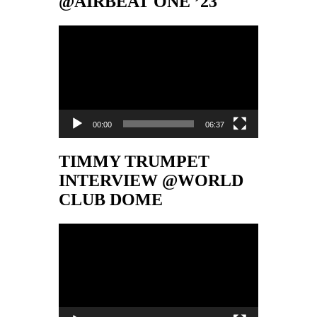
@AIRBEAT ONE ’23
Video-
Player
00:00
06:37
TIMMY TRUMPET
INTERVIEW @WORLD
CLUB DOME
Video-
Player