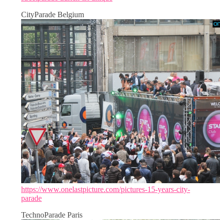
CityParade Belgium
https://www.onelastpicture.com/pictures-15-years-city-
parade
TechnoParade Paris