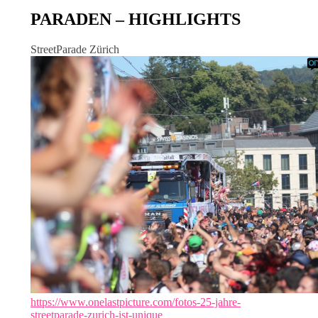
PARADEN – HIGHLIGHTS
StreetParade Zürich
https://www.onelastpicture.com/fotos-25-jahre-
streetparade-zurich-ist-unique