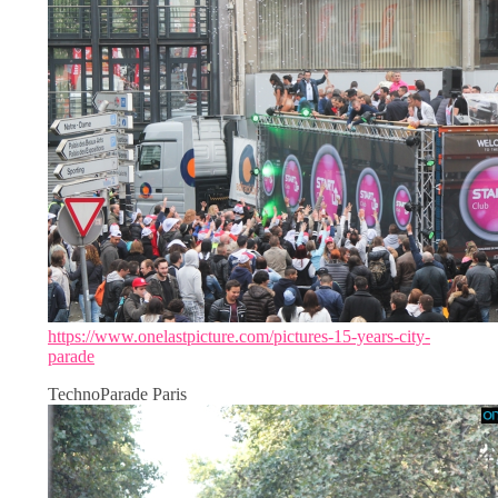
https://www.onelastpicture.com/pictures-15-years-city-
parade
TechnoParade Paris