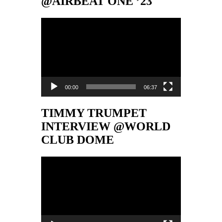
@AIRBEAT ONE ’23
Video-
Player
00:00
06:37
TIMMY TRUMPET
INTERVIEW @WORLD
CLUB DOME
Video-
Player