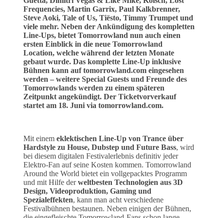
Guetta, Dimitri Vegas & Like Mike, Kölsch, Lost
Frequencies, Martin Garrix, Paul Kalkbrenner,
Steve Aoki, Tale of Us, Tiësto, Timmy Trumpet und
viele mehr. Neben der Ankündigung des kompletten
Line-Ups, bietet Tomorrowland nun auch einen
ersten Einblick in die neue Tomorrowland
Location, welche während der letzten Monate
gebaut wurde. Das komplette Line-Up inklusive
Bühnen kann auf tomorrowland.com eingesehen
werden – weitere Special Guests und Freunde des
Tomorrowlands werden zu einem späteren
Zeitpunkt angekündigt.
Der Ticketvorverkauf
startet am 18. Juni via tomorrowland.com.
Mit einem
eklektischen Line-Up von Trance über
Hardstyle zu House, Dubstep und Future Bass
, wird
bei diesem digitalen Festivalerlebnis definitiv jeder
Elektro-Fan auf seine Kosten kommen. Tomorrowland
Around the World bietet ein vollgepacktes Programm
und mit Hilfe der
weltbesten Technologien aus 3D
Design, Videoproduktion, Gaming und
Spezialeffekten
, kann man acht verschiedene
Festivalbühnen bestaunen. Neben einigen der Bühnen,
die eingefleischte Tomorrowland-Fans schon lange