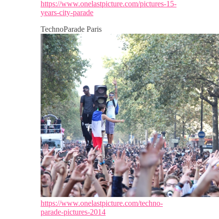
https://www.onelastpicture.com/pictures-15-
years-city-parade
TechnoParade Paris
https://www.onelastpicture.com/techno-
parade-pictures-2014