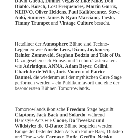
David Guetta, Dimitri Vegas & Like Mike, Don
Diablo, Kölsch, Lost Frequencies, Martin Garrix,
NERVO, Oliver Heldens, Paul Kalkbrenner, Steve
Aoki, Sunnery James & Ryan Marciano, Tiësto,
Timmy Trumpet
und
Vintage Culture
besucht.
Headliner der
Atmosphere
Bühne sind Techno-
Legenden wie
Amelie Lens, Dixon, Joyhauser,
Reinier Zonneveld, Stephan Bodzin
und
Tale of Us
.
Dazu gesellen sich House- und Techno-Tastemakers
wie
Adriatique, ANNA, Adam Beyer, Cellini,
Charlotte de Witte, Joris Voorn
und
Patrice
Baumel
, die wiederum auf der mythischen
Core
Stage
performen werden – ein Publikumfavorit und eine der
besondersten Bühnen Tomorrowlands.
Tomorrowlands ikonische
Freedom
Stage begrüßt
Claptone, Jack Back und Solardo
, während
Hardstyle Acts wie
Coone, Da Tweekaz und
Wildstylez
die
Q-Dance
Bühne bespielen werden.
Einige der bedeutendsten Acts im Future Bass, Dubstep
und Trap – wie
Carnage, Eptic, Gryffin, Netsky,