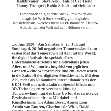
Kalkbrenner | Steve Aoki | Tale of Us | Tiësto |
Timmy Trumpet | Robin Schulz und viele mehr
Tomorrowland gibt erste Sneak Preview in die
magische Welt ihres zweitägigen, digitalen
Musikfestivals, welches mehr als 60 namhafte Elektro-
Acts der ganzen Welt auf acht Bühnen vereint
15. Juni 2020 – Am Samstag, d. 25.
Juli und
Sonntag, d. 26 Juli organisiert Tomorrowland zum
ersten Mal das Tomorrowland Around the World,
the digital festival: ein spektakuläres
Entertainment-Erlebnis für Festivalfans jeden
Alters und Wohnortes, losgelöst von jeglichen
Grenzen – eine Weltpremiere und ein Riesenschritt
in die Zukunft der digitalen Musikfestivals. Mit dem
Ziel, mehr als 60 namhafte internationale Acts der
EDM-Welt mit spektakulären Special Effects und
3D-Technologien zu vereinen, kündigt
Tomorrowland nun das Line-Up für das zweitägige
Festivalwochenende an. Mit dabei sind
KünstlerInnen wie Adam Beyer, Amelie Lens,
Armin van Buuren, Charlotte de Witte, David