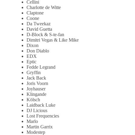
Cellini
Charlotte de Witte
Claptone
Coone
Da Tweekaz
David Guetta
D-Block & S-te-fan
Dimitri Vegas & Like Mike
Dixon
Don Diablo
EDX
Eptic
Fedde Legrand
Gryffin
Jack Back
Joris Voorn
Joyhauser
Klingande
Kölsch
Laidback Luke
DJ Licious
Lost Frequencies
Marlo
Martin Garrix
Modestep