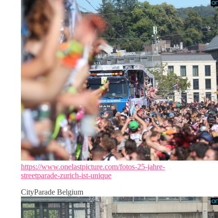
https://www.onelastpicture.com/fotos-25-jahre-
streetparade-zurich-ist-unique
CityParade Belgium