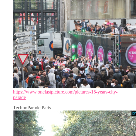
https://www.onelastpicture.com/pictures-15-years-city-
parade
TechnoParade Paris