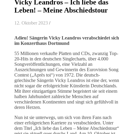
Vicky Leandros – Ich liebe das
Leben! – Meine Abschiedstour
12. Oktober 2023
/
Adieu! Sängerin Vicky Leandros verabschiedet sich
im Konzerthaus Dortmund
55 Millionen verkaufte Platten und CDs, zwanzig Top-
20-Hits in den deutschen Singlecharts, über 4.000
Songveröffentlichungen, eine Vielzahl an
Auszeichnungen und Gewinnerin des Eurovision Song
Contest („Après toi“) von 1972. Die deutsch-
griechische Sängerin Vicky Leandros ist eine der, wenn
nicht sogar die erfolgreichste Künstlerin Deutschlands.
Mit ihrer einzigartigen Stimme begeistert sie seit einem
halben Jahrhundert zahlreiche Menschen auf
verschiedenen Kontinenten und singt sich gefühlvoll in
deren Herzen.
Nun ist sie unterwegs, um sich von ihren Fans nach
einer erfolgreichen Karriere zu verabschieden. Unter
dem Titel „Ich liebe das Leben – Meine Abschiedstour“
reist sie aktuell quer durchs Land. Am 10. Oktober ist