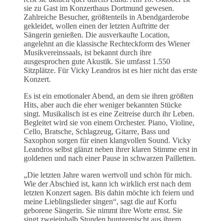
sie zu Gast im Konzerthaus Dortmund gewesen.
Zahlreiche Besucher, größtenteils in Abendgarderobe
gekleidet, wollen einen der letzten Auftritte der
Sängerin genießen. Die ausverkaufte Location,
angelehnt an die klassische Rechteckform des Wiener
Musikvereinssaals, ist bekannt durch ihre
ausgesprochen gute Akustik. Sie umfasst 1.550
Sitzplätze. Für Vicky Leandros ist es hier nicht das erste
Konzert.
Es ist ein emotionaler Abend, an dem sie ihren größten
Hits, aber auch die eher weniger bekannten Stücke
singt. Musikalisch ist es eine Zeitreise durch ihr Leben.
Begleitet wird sie von einem Orchester. Piano, Violine,
Cello, Bratsche, Schlagzeug, Gitarre, Bass und
Saxophon sorgen für einen klangvollen Sound. Vicky
Leandros selbst glänzt neben ihrer klaren Stimme erst in
goldenen und nach einer Pause in schwarzen Pailletten.
„Die letzten Jahre waren wertvoll und schön für mich.
Wie der Abschied ist, kann ich wirklich erst nach dem
letzten Konzert sagen. Bis dahin möchte ich feiern und
meine Lieblingslieder singen“, sagt die auf Korfu
geborene Sängerin. Sie nimmt ihre Worte ernst. Sie
singt zweieinhalb Stunden buntgemischt aus ihrem