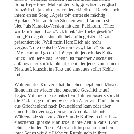
Song-Repertoire. Mal auf deutsch, griechisch, englisch,
französisch, japanisch oder niederländisch. Bereits nach
ihrem ersten Song „Après toi“ erntet sie mächtig
Applaus. Aber auch bei Stücken wie „L’amour est
bleu“ als Karaoke-Version mit dem Publikum, „Theo,
wir fahr’n nach Lodz“, „Ich hab’ die Liebe geseh’n“
und „Free again“ sind alle hellauf begeistert. Dazu
präsentiert sie „Weil mein Herz Dich nie mehr
vergisst“, die deutsche Version des „Titanic“-Songs
„My heart will go on“. Höhepunkt jedoch das Kult-
Stück „Ich liebe das Leben“. Ist mancher Zuschauer
anfangs eher zurückhaltend, steht hier jeder von seinem
Platz auf, klatscht im Takt und singt aus voller Kehle
mit.
Während des Konzerts hat die lebensbejahende Musik-
Ikone immer wieder eine passende Geschichte auf
Lager. Mit ihrer charismatischen Bühnenpräsenz spricht
die 71-Jährige darüber, wie sie im Alter von fünf Jahren
aus Griechenland nach Deutschland kam oder über
einen Plattenvertrag, den sie in Amerika ablehnte.
Während sie sich zu später Stunde Kaffee in eine Tasse
einschenkt, gibt sie Einblicke in ihre Zeit in Paris. Dort
lebte sie in den 70ern. Aber auch Inspirationsquellen
ihrer Songs wie die Liebe zu Rumkugeln in ihrer