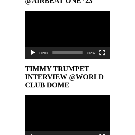
@AIRBEAT ONE ’23
Video-
Player
00:00
06:37
TIMMY TRUMPET
INTERVIEW @WORLD
CLUB DOME
Video-
Player