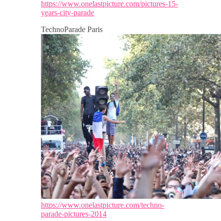
https://www.onelastpicture.com/pictures-15-
years-city-parade
TechnoParade Paris
https://www.onelastpicture.com/techno-
parade-pictures-2014