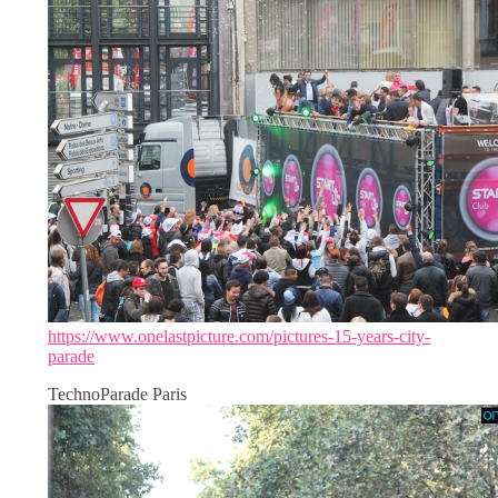
https://www.onelastpicture.com/pictures-15-years-city-
parade
TechnoParade Paris