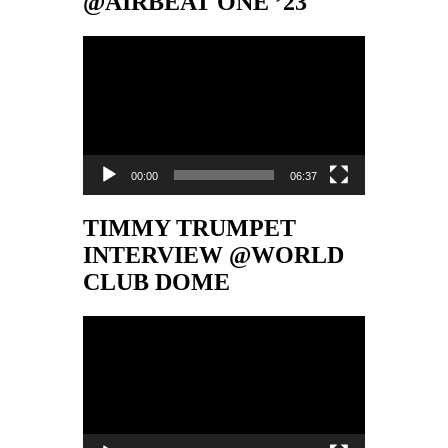
@AIRBEAT ONE ’23
Video-
Player
00:00
06:37
TIMMY TRUMPET
INTERVIEW @WORLD
CLUB DOME
Video-
Player