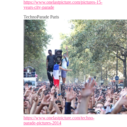
https://www.onelastpicture.com/pictures-15-
years-city-parade
TechnoParade Paris
https://www.onelastpicture.com/techno-
parade-pictures-2014