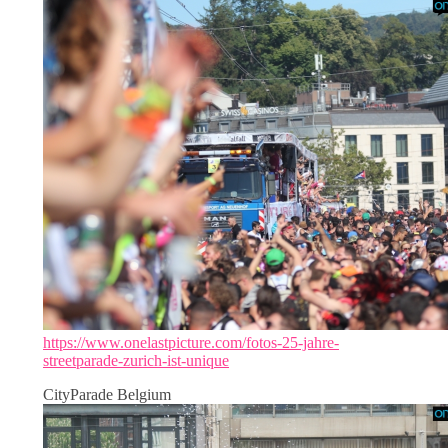
https://www.onelastpicture.com/fotos-25-jahre-
streetparade-zurich-ist-unique
CityParade Belgium