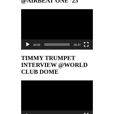
@AIRBEAT ONE ’23
Video-
Player
00:00
06:37
TIMMY TRUMPET
INTERVIEW @WORLD
CLUB DOME
Video-
Player