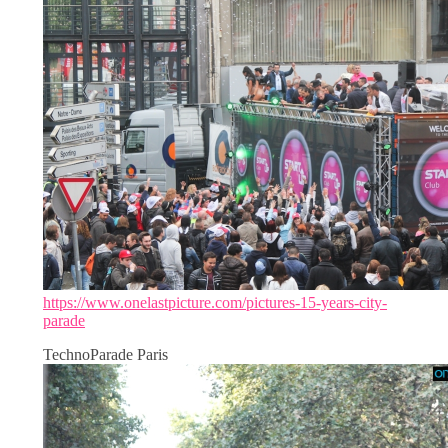
https://www.onelastpicture.com/pictures-15-years-city-
parade
TechnoParade Paris