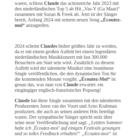
waren, schloss
Claude
das actionreiche Jahr 2023 mit
den niederländischen Top 5 ab Hit „Vas-Y (Ga Maar)“
zusammen mit Suzan & Freek ab. Jetzt ist der Sänger
bereit, Anfang 2024 mit seinem neuen Song
„Écoutez-
moi“
anzugreifen.
2024 scheint
Claudes
bisher größtes Jahr zu werden,
da er mit einem großen Auftritt bei einem legendären
niederländischen Musikkonzert mit fast 300.000
Besuchern am Start sein wird. Zusätzlich zu diesem
Auftritt wird der talentierte Musiker eine brandneue
Single veröffentlichen, die den dynamischen Ton für
die kommenden Monate vorgibt.
„Écoutez-Moi“
ist
genau das, was man von
Claude
erwartet: ein
eingängiger englisch-französischer Popsong!
Claude
hat diese Single zusammen mit den talentierten
Produzenten Joren van der Voort und Arno Krabman
produziert, die auch an seinen anderen Hits beteiligt
waren. Der sympathische Sänger spricht stolz über
seine neue Veröffentlichung und sagt:
„Letzten Sommer
habe ich ‚Écoutez-moi‘ auf einigen Festivals gesungen
und so tolles Feedback erhalten!“ „Écoutez-moi“ ist