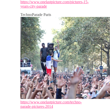
https://www.onelastpicture.com/pictures-15-
years-city-parade
TechnoParade Paris
https://www.onelastpicture.com/techno-
parade-pictures-2014