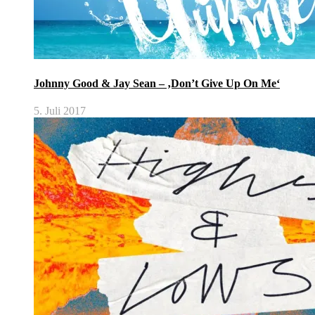
Johnny Good & Jay Sean – ‚Don’t Give Up On Me‘
5. Juli 2017