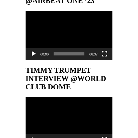
@AIRBEAT ONE ’23
Video-
Player
00:00
06:37
TIMMY TRUMPET
INTERVIEW @WORLD
CLUB DOME
Video-
Player