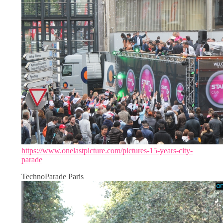
https://www.onelastpicture.com/pictures-15-years-city-
parade
TechnoParade Paris