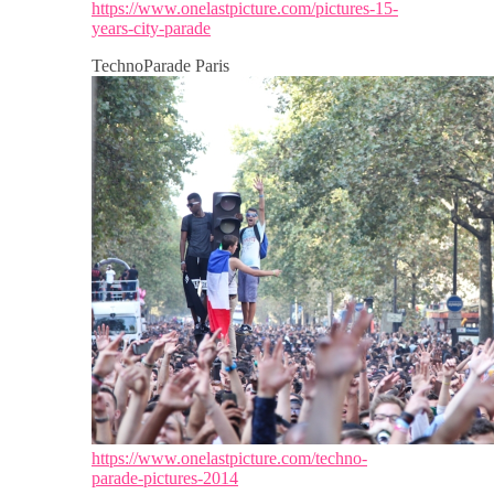
https://www.onelastpicture.com/pictures-15-
years-city-parade
TechnoParade Paris
https://www.onelastpicture.com/techno-
parade-pictures-2014