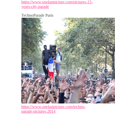
https://www.onelastpicture.com/pictures-15-
years-city-parade
TechnoParade Paris
https://www.onelastpicture.com/techno-
parade-pictures-2014