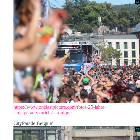
https://www.onelastpicture.com/fotos-25-jahre-
streetparade-zurich-ist-unique
CityParade Belgium