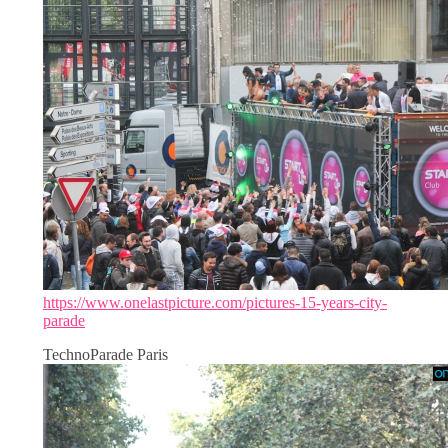
https://www.onelastpicture.com/pictures-15-years-city-
parade
TechnoParade Paris