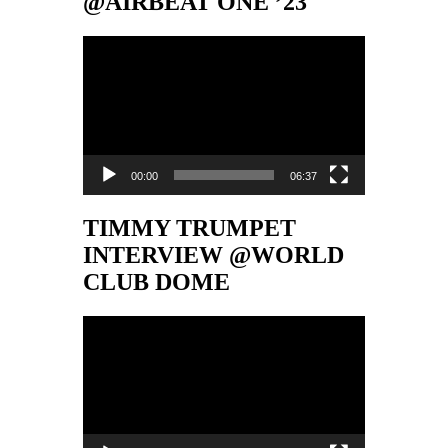
@AIRBEAT ONE ’23
Video-
Player
00:00
06:37
TIMMY TRUMPET
INTERVIEW @WORLD
CLUB DOME
Video-
Player