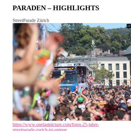
PARADEN – HIGHLIGHTS
StreetParade Zürich
https://www.onelastpicture.com/fotos-25-jahre-
streetparade-zurich-ist-unique