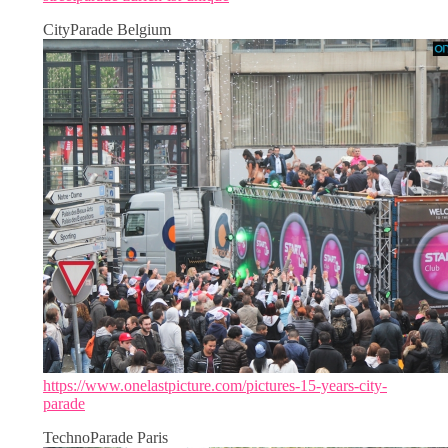
CityParade Belgium
https://www.onelastpicture.com/pictures-15-years-city-
parade
TechnoParade Paris