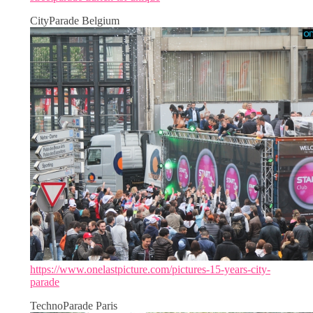
CityParade Belgium
https://www.onelastpicture.com/pictures-15-years-city-
parade
TechnoParade Paris