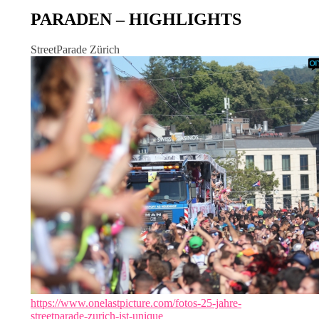
PARADEN – HIGHLIGHTS
StreetParade Zürich
https://www.onelastpicture.com/fotos-25-jahre-
streetparade-zurich-ist-unique