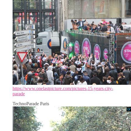
https://www.onelastpicture.com/pictures-15-years-city-
parade
TechnoParade Paris