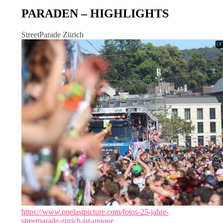
PARADEN – HIGHLIGHTS
StreetParade Zürich
https://www.onelastpicture.com/fotos-25-jahre-
streetparade-zurich-ist-unique