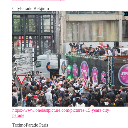
CityParade Belgium
https://www.onelastpicture.com/pictures-15-years-city-
parade
TechnoParade Paris