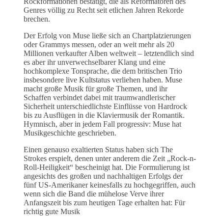
Rockformationen bestätigt, die als Reformatoren des
Genres völlig zu Recht seit etlichen Jahren Rekorde
brechen.
Der Erfolg von Muse ließe sich an Chartplatzierungen
oder Grammys messen, oder an weit mehr als 20
Millionen verkaufter Alben weltweit – letztendlich sind
es aber ihr unverwechselbarer Klang und eine
hochkomplexe Tonsprache, die dem britischen Trio
insbesondere live Kultstatus verliehen haben. Muse
macht große Musik für große Themen, und ihr
Schaffen verbindet dabei mit traumwandlerischer
Sicherheit unterschiedlichste Einflüsse von Hardrock
bis zu Ausflügen in die Klaviermusik der Romantik.
Hymnisch, aber in jedem Fall progressiv: Muse hat
Musikgeschichte geschrieben.
Einen genauso exaltierten Status haben sich The
Strokes erspielt, denen unter anderem die Zeit „Rock-n-
Roll-Heiligkeit“ bescheinigt hat. Die Formulierung ist
angesichts des großen und nachhaltigen Erfolgs der
fünf US-Amerikaner keinesfalls zu hochgegriffen, auch
wenn sich die Band die mühelose Verve ihrer
Anfangszeit bis zum heutigen Tage erhalten hat: Für
richtig gute Musik