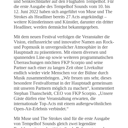
und Senkrechtstarter auf den Flughafen Tempelhof. Für
die erste Ausgabe des Tempelhof Sounds vom 10. bis
12. Juni 2022 haben sich angeführt von Muse und The
Strokes als Headliner bereits 27 Acts angekündigt –
weitere Künstlerinnen und Künstler, darunter ein dritter
Headliner, werden demnächst bekanntgegeben.
Mit dem neuen Festival verfolgen die Veranstalter die
Vision, einflussreiche und innovative Namen aus Rock-
und Popmusik in unvergesslicher Atmosphäre in der
Hauptstadt zu präsentieren. Mit einem diversen und
spannenden Line-up sowie weiteren programmatischen
Überraschungen möchten FKP Scorpio und seine
Partner nach einer zu langen Zeit ohne Livekultur
endlich wieder viele Menschen vor der Bühne durch
Musik zusammenbringen. „Wir freuen uns sehr, dieses
besondere Festivalformat in der Hauptstadt gemeinsam
mit unseren Partnern möglich zu machen“, kommentiert
Stephan Thanscheidt, CEO von FKP Scorpio. „Unsere
Gäste dürfen eine Veranstaltung erwarten, die
internationale Top-Acts mit einem außergewöhnlichen
Open-Air-Erlebnis verbindet.“
Mit Muse und The Strokes sind für die erste Ausgabe
von Tempelhof Sounds gleich zwei legendäre