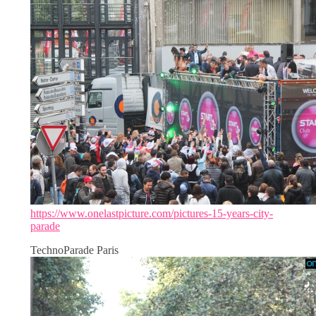
https://www.onelastpicture.com/pictures-15-years-city-
parade
TechnoParade Paris