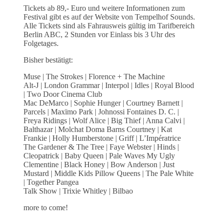
Tickets ab 89,- Euro und weitere Informationen zum
Festival gibt es auf der Website von Tempelhof Sounds.
Alle Tickets sind als Fahrausweis gültig im Tarifbereich
Berlin ABC, 2 Stunden vor Einlass bis 3 Uhr des
Folgetages.
Bisher bestätigt:
Muse | The Strokes | Florence + The Machine
Alt-J | London Grammar | Interpol | Idles | Royal Blood
| Two Door Cinema Club
Mac DeMarco | Sophie Hunger | Courtney Barnett |
Parcels | Maxïmo Park | Johnossi Fontaines D. C. |
Freya Ridings | Wolf Alice | Big Thief | Anna Calvi |
Balthazar | Molchat Doma Barns Courtney | Kat
Frankie | Holly Humberstone | Griff | L’Impératrice
The Gardener & The Tree | Faye Webster | Hinds |
Cleopatrick | Baby Queen | Pale Waves My Ugly
Clementine | Black Honey | Bow Anderson | Just
Mustard | Middle Kids Pillow Queens | The Pale White
| Together Pangea
Talk Show | Trixie Whitley | Bilbao
more to come!