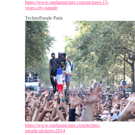
https://www.onelastpicture.com/pictures-15-
years-city-parade
TechnoParade Paris
https://www.onelastpicture.com/techno-
parade-pictures-2014