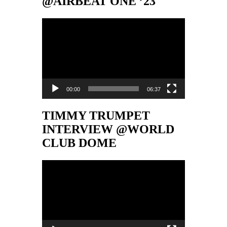
@AIRBEAT ONE ’23
Video-
Player
00:00
06:37
TIMMY TRUMPET
INTERVIEW @WORLD
CLUB DOME
Video-
Player