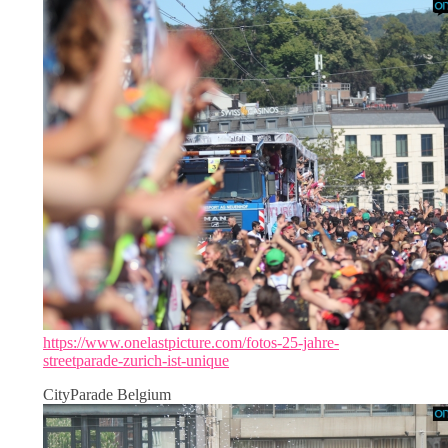
https://www.onelastpicture.com/fotos-25-jahre-
streetparade-zurich-ist-unique
CityParade Belgium