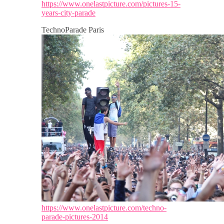
https://www.onelastpicture.com/pictures-15-
years-city-parade
TechnoParade Paris
https://www.onelastpicture.com/techno-
parade-pictures-2014