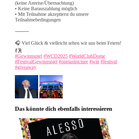
(keine Anreise/Übernachtung)
• Keine Barauszahlung möglich
• Mit Teilnahme akzeptierst du unsere
Teilnahmebedingungen
⸻
🎧 Viel Glück & vielleicht sehen wir uns beim Feiern!
💃🕺
#Gewinnspiel
#WCD2025
#WorldClubDome
#FestivalGewinnspiel
#onelastpicture
#win
#festival
#giveaway
Das könnte dich ebenfalls interessieren