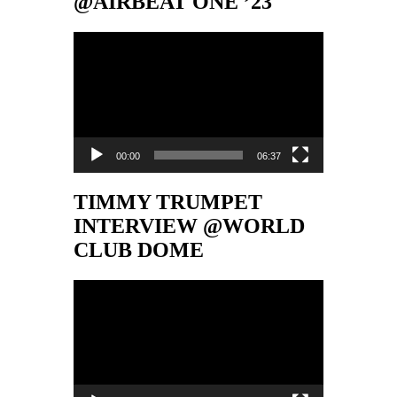
@AIRBEAT ONE ’23
Video-
Player
00:00
06:37
TIMMY TRUMPET
INTERVIEW @WORLD
CLUB DOME
Video-
Player