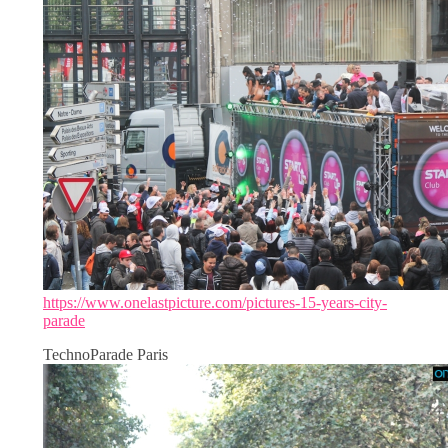
https://www.onelastpicture.com/pictures-15-years-city-
parade
TechnoParade Paris