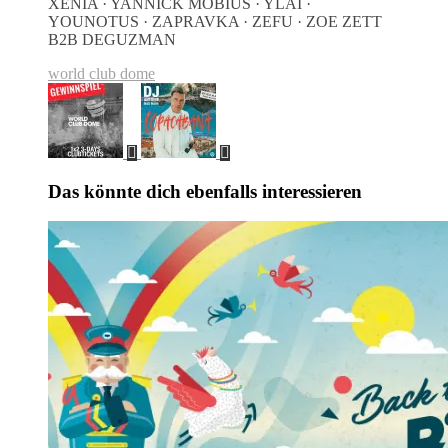
XENIA · YANNICK MÖBIUS · YLAI ·
YOUNOTUS · ZAPRAVKA · ZEFU · ZOE ZETT
B2B DEGUZMAN
world club dome
Das könnte dich ebenfalls interessieren