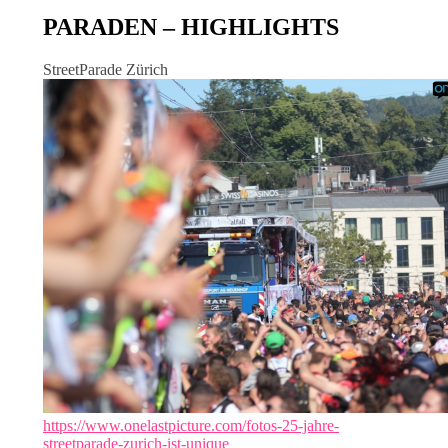
PARADEN – HIGHLIGHTS
StreetParade Zürich
https://www.onelastpicture.com/fotos-25-jahre-
streetparade-zurich-ist-unique