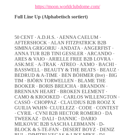
https://moon.worldclubdome.com/
Full Line Up (Alphabetisch sortiert)
50 CENT · A.D.H.S. · AENNA CAELUM ·
AFTERSHOCK · ALAN FITZPATRICK B2B
SIMINA GRIGORIU · ANDATA · ANGERFIST ·
ANNA TUR B2B TINI GESSLER · ARCANDO ·
ARES & VAIO · ARIELLE FREE B2B LOVRA ·
ASK:M:E · A-TRAK · ATREO · AXMO · BACHI ·
BASSWELL · BEAUTY & THE BEATS · BEAUZ ·
BEDRUD & A-TIME · BEN BÖHMER (live) · BIG
TIM · BJÖRN TORWELLEN · BLAME THE
BOOKER · BORIS BREJCHA · BRANDON ·
BRENNAN HEART · BROKEN ELEMENT ·
CAMO & KROOKED · CARLOS WILLENGTON ·
CASSÖ · CHOPPAZ · CLAUDIUS B2B ROOZ X
GUILIA WAHN· CLUELEZZ · CODE · CONTEST
· CYRIL · CVNI B2B HECTOR ROMERO · DA
TWEEKAZ · DALI · DANNIC · DARIO
MILKOVIC B2B SASCHA LEBMANN · D-
BLOCK & S-TE-FAN · DESERT BOYZ · DENIZ
BUL · DIMITRI VEGAS & LIKE MIKE · DJ