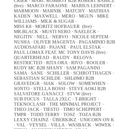
CRIER · MARC ROMBOY B2B ROBERT BABICZ
(live) · MARCO FARAONE · MARIUS LEHNERT ·
MARMOON · MARNIK · MATCHY · MATHIAS
KADEN · MAXWELL · MERO · MGUN · MIKE
WILLIAMS · MILK & SUGAR ·
MISS K8 · MORITZ HOFBAUER (live) ·
MR.BLACK · MUSTI NERO · NAELECK ·
NEGITIV · NELL · NERVO · NICOLE SEPTEM ·
NUSHA · OLIVER MAGENTA · PAGAMINIO B2B
AUDIOSAFARI · PAJANE · PAUL ELSTAK ·
PAUL LOMAX FEAT. MC TONY DAVIS (live) ·
QUARTERHEAD · RAUDY · RELOVA ·
RESTRICTED · RITA ORA · RIVO · ROOLER ·
RUDY MC B2B SHANY · SAM PAGANINI ·
SAMA · SANE · SCHILLER · SCHROTTHAGEN ·
SEBASTIAN SCHILDE · SHLØMO B2B
GRAVEDGR · SIAK · SOLOW · SOMEWHEN ·
SONTO · STELLA BOSSI · STEVE AOKI B2B
SALVATORE GANACCI · STVW (live) ·
SUB FOCUS · TALLA 2XLC · T-BRIGHT ·
TEKNOCLASH · THE MINIMAL PROJECT ·
THEO JACK · TIESTO · TIMO SCHEPPERT ·
TMPR · TODD TERRY · TOSZ · TOZA B2B
LEXXY CHAINZ · ÜBERKIKZ · UNICORN ON K
· VAL · VEYSEL · VILLA · WASBACK · WIWEK ·