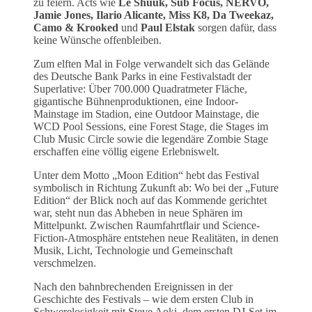
zu feiern. Acts wie
Le Shuuk, Sub Focus, NERVO,
Jamie Jones, Ilario Alicante, Miss K8,
Da Tweekaz,
Camo & Krooked
und
Paul Elstak
sorgen dafür, dass
keine Wünsche offenbleiben.
Zum elften Mal in Folge verwandelt sich das Gelände
des Deutsche Bank Parks in eine Festivalstadt der
Superlative: Über 700.000 Quadratmeter Fläche,
gigantische Bühnenproduktionen, eine Indoor-
Mainstage im Stadion, eine Outdoor Mainstage, die
WCD Pool Sessions, eine Forest Stage, die Stages im
Club Music Circle sowie die legendäre Zombie Stage
erschaffen eine völlig eigene Erlebniswelt.
Unter dem Motto „Moon Edition“ hebt das Festival
symbolisch in Richtung Zukunft ab: Wo bei der „Future
Edition“ der Blick noch auf das Kommende gerichtet
war, steht nun das Abheben in neue Sphären im
Mittelpunkt. Zwischen Raumfahrtflair und Science-
Fiction-Atmosphäre entstehen neue Realitäten, in denen
Musik, Licht, Technologie und Gemeinschaft
verschmelzen.
Nach den bahnbrechenden Ereignissen in der
Geschichte des Festivals – wie dem ersten Club in
Schwerelosigkeit mit Steve Aoki, dem ersten DJ-Set im