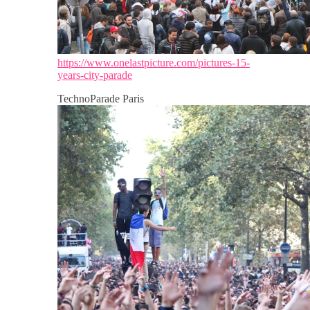
https://www.onelastpicture.com/pictures-15-
years-city-parade
TechnoParade Paris