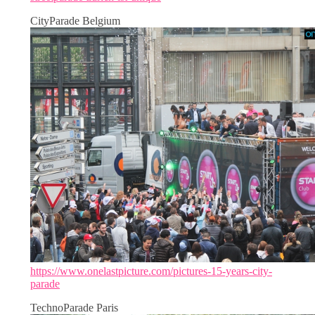
CityParade Belgium
https://www.onelastpicture.com/pictures-15-years-city-
parade
TechnoParade Paris