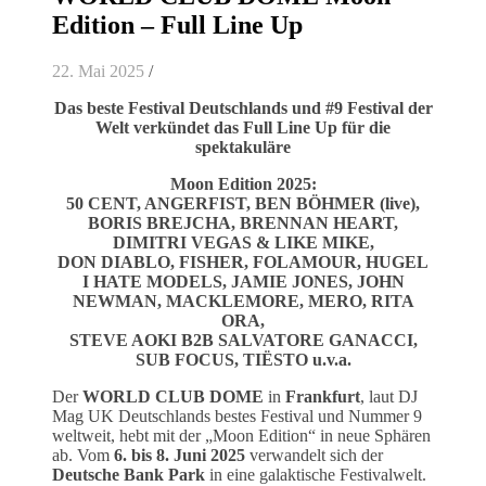
Edition – Full Line Up
22. Mai 2025
/
Das beste Festival Deutschlands und #9 Festival der
Welt verkündet das Full Line Up für die
spektakuläre
Moon Edition 2025:
50 CENT, ANGERFIST, BEN BÖHMER
(live),
BORIS BREJCHA, BRENNAN HEART,
DIMITRI VEGAS & LIKE MIKE,
DON DIABLO, FISHER, FOLAMOUR, HUGEL
I HATE MODELS, JAMIE JONES, JOHN
NEWMAN, MACKLEMORE, MERO, RITA
ORA,
STEVE AOKI B2B SALVATORE GANACCI,
SUB FOCUS, TIËSTO u.v.a.
Der
WORLD CLUB DOME
in
Frankfurt
, laut DJ
Mag UK Deutschlands bestes Festival und Nummer 9
weltweit, hebt mit der „Moon Edition“ in neue Sphären
ab. Vom
6. bis 8. Juni 2025
verwandelt sich der
Deutsche Bank Park
in eine galaktische Festivalwelt.