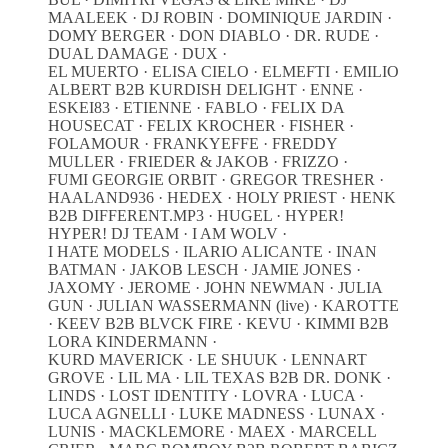
MAALEEK · DJ ROBIN · DOMINIQUE JARDIN ·
DOMY BERGER · DON DIABLO · DR. RUDE ·
DUAL DAMAGE · DUX ·
EL MUERTO · ELISA CIELO · ELMEFTI · EMILIO
ALBERT B2B KURDISH DELIGHT · ENNE ·
ESKEI83 · ETIENNE · FABLO · FELIX DA
HOUSECAT · FELIX KROCHER · FISHER ·
FOLAMOUR · FRANKYEFFE · FREDDY
MULLER · FRIEDER & JAKOB · FRIZZO ·
FUMI GEORGIE ORBIT · GREGOR TRESHER ·
HAALAND936 · HEDEX · HOLY PRIEST · HENK
B2B DIFFERENT.MP3 · HUGEL · HYPER!
HYPER! DJ TEAM · I AM WOLV ·
I HATE MODELS · ILARIO ALICANTE · INAN
BATMAN · JAKOB LESCH · JAMIE JONES ·
JAXOMY · JEROME · JOHN NEWMAN · JULIA
GUN · JULIAN WASSERMANN (live) · KAROTTE
· KEEV B2B BLVCK FIRE · KEVU · KIMMI B2B
LORA KINDERMANN ·
KURD MAVERICK · LE SHUUK · LENNART
GROVE · LIL MA · LIL TEXAS B2B DR. DONK ·
LINDS · LOST IDENTITY · LOVRA · LUCA ·
LUCA AGNELLI · LUKE MADNESS · LUNAX ·
LUNIS · MACKLEMORE · MAEX · MARCELL