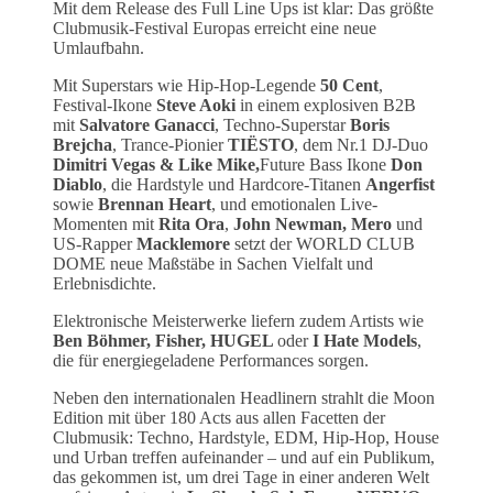
Mit dem Release des Full Line Ups ist klar: Das größte
Clubmusik-Festival Europas erreicht eine neue
Umlaufbahn.
Mit Superstars wie Hip-Hop-Legende
50 Cent
,
Festival-Ikone
Steve Aoki
in einem explosiven B2B
mit
Salvatore Ganacci
, Techno-Superstar
Boris
Brejcha
, Trance-Pionier
TIËSTO
, dem Nr.1 DJ-Duo
Dimitri Vegas & Like Mike,
Future Bass Ikone
Don
Diablo
, die Hardstyle und Hardcore-Titanen
Angerfist
sowie
Brennan Heart
, und emotionalen Live-
Momenten mit
Rita Ora
,
John Newman, Mero
und
US-Rapper
Macklemore
setzt der WORLD CLUB
DOME neue Maßstäbe in Sachen Vielfalt und
Erlebnisdichte.
Elektronische Meisterwerke liefern zudem Artists wie
Ben Böhmer, Fisher, HUGEL
oder
I Hate Models
,
die für energiegeladene Performances sorgen.
Neben den internationalen Headlinern strahlt die Moon
Edition mit über 180 Acts aus allen Facetten der
Clubmusik: Techno, Hardstyle, EDM, Hip-Hop, House
und Urban treffen aufeinander – und auf ein Publikum,
das gekommen ist, um drei Tage in einer anderen Welt