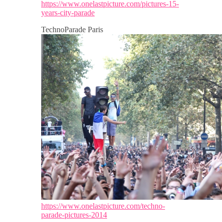
https://www.onelastpicture.com/pictures-15-
years-city-parade
TechnoParade Paris
https://www.onelastpicture.com/techno-
parade-pictures-2014