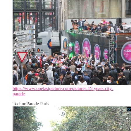
https://www.onelastpicture.com/pictures-15-years-city-
parade
TechnoParade Paris