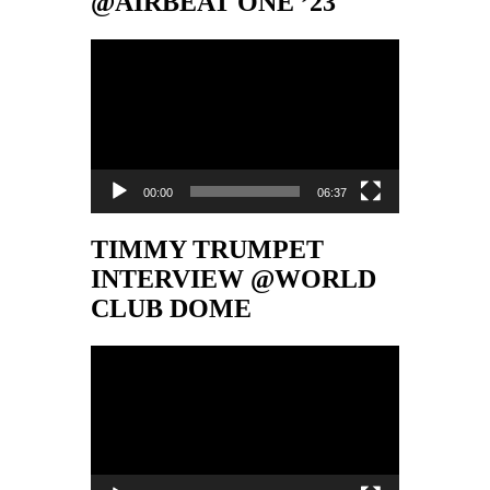
@AIRBEAT ONE ’23
Video-
Player
00:00
06:37
TIMMY TRUMPET
INTERVIEW @WORLD
CLUB DOME
Video-
Player