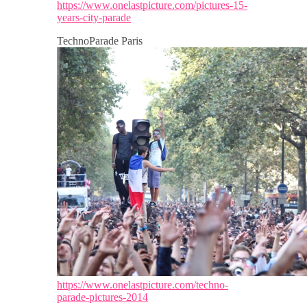
https://www.onelastpicture.com/pictures-15-
years-city-parade
TechnoParade Paris
https://www.onelastpicture.com/techno-
parade-pictures-2014