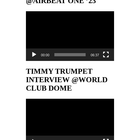
@AIRBEAT ONE ’23
Video-
Player
00:00
06:37
TIMMY TRUMPET
INTERVIEW @WORLD
CLUB DOME
Video-
Player