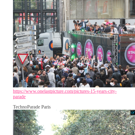
https://www.onelastpicture.com/pictures-15-years-city-
parade
TechnoParade Paris