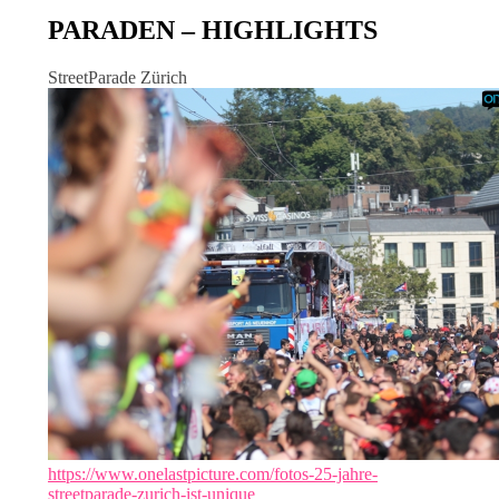
PARADEN – HIGHLIGHTS
StreetParade Zürich
https://www.onelastpicture.com/fotos-25-jahre-
streetparade-zurich-ist-unique