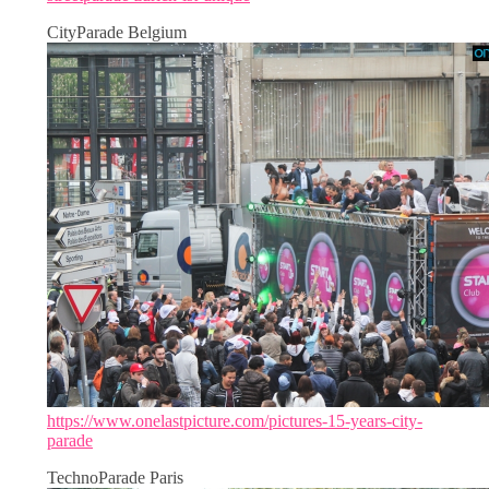
CityParade Belgium
https://www.onelastpicture.com/pictures-15-years-city-
parade
TechnoParade Paris