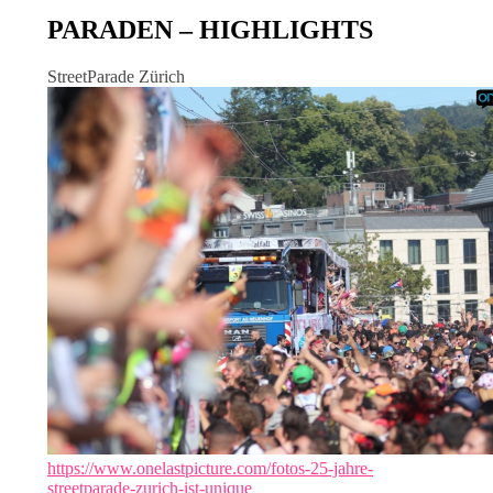
PARADEN – HIGHLIGHTS
StreetParade Zürich
https://www.onelastpicture.com/fotos-25-jahre-
streetparade-zurich-ist-unique