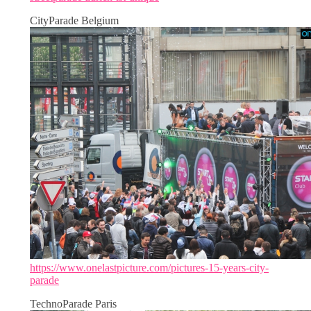
CityParade Belgium
https://www.onelastpicture.com/pictures-15-years-city-
parade
TechnoParade Paris