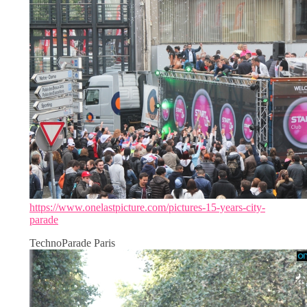
https://www.onelastpicture.com/pictures-15-years-city-
parade
TechnoParade Paris