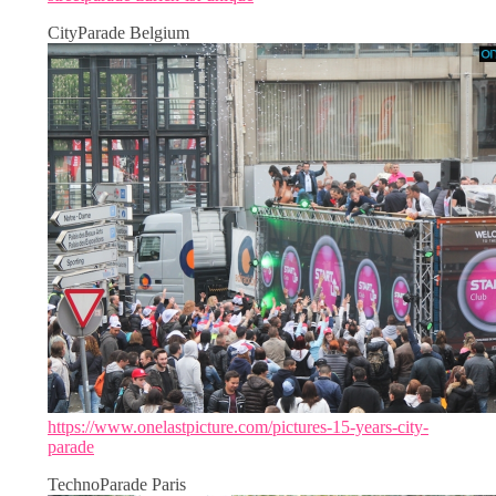
CityParade Belgium
https://www.onelastpicture.com/pictures-15-years-city-
parade
TechnoParade Paris