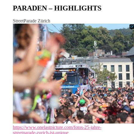
PARADEN – HIGHLIGHTS
StreetParade Zürich
https://www.onelastpicture.com/fotos-25-jahre-
streetparade-zurich-ist-unique